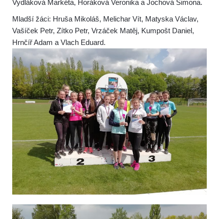
Vydláková Markéta, Horáková Veronika a Jochová Simona.
Mladší žáci: Hruša Mikoláš, Melichar Vít, Matyska Václav,
Vašíček Petr, Zítko Petr, Vrzáček Matěj, Kumpošt Daniel,
Hrnčíř Adam a Vlach Eduard.