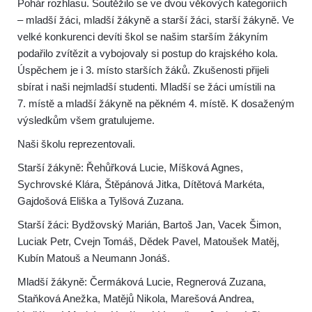
Pohár rozhlasu. Soutěžilo se ve dvou věkových kategoriích
– mladší žáci, mladší žákyně a starší žáci, starší žákyně. Ve
velké konkurenci devíti škol se našim starším žákyním
podařilo zvítězit a vybojovaly si postup do krajského kola.
Úspěchem je i 3. místo starších žáků. Zkušenosti přijeli
sbírat i naši nejmladší studenti. Mladší se žáci umístili na
7. místě a mladší žákyně na pěkném 4. místě. K dosaženým
výsledkům všem gratulujeme.
Naši školu reprezentovali.
Starší žákyně: Řehůřková Lucie, Míšková Agnes,
Sychrovské Klára, Štěpánová Jitka, Dítětová Markéta,
Gajdošová Eliška a Tylšová Zuzana.
Starší žáci: Bydžovský Marián, Bartoš Jan, Vacek Šimon,
Luciak Petr, Cvejn Tomáš, Dědek Pavel, Matoušek Matěj,
Kubín Matouš a Neumann Jonáš.
Mladší žákyně: Čermáková Lucie, Regnerová Zuzana,
Staňková Anežka, Matějů Nikola, Marešová Andrea,