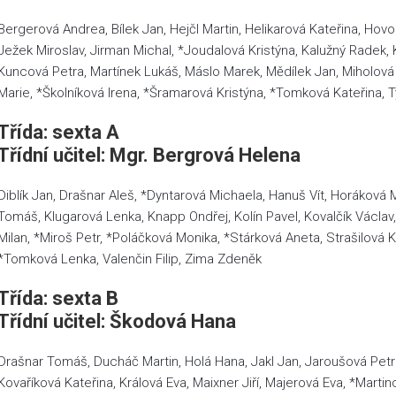
Bergerová Andrea, Bílek Jan, Hejčl Martin, Helikarová Kateřina, H
Ježek Miroslav, Jirman Michal, *Joudalová Kristýna, Kalužný Radek, K
Kuncová Petra, Martínek Lukáš, Máslo Marek, Mědílek Jan, Miholov
Marie, *Školníková Irena, *Šramarová Kristýna, *Tomková Kateřina, T
Třída: sexta A
Třídní učitel: Mgr. Bergrová Helena
Diblík Jan, Drašnar Aleš, *Dyntarová Michaela, Hanuš Vít, Horáková
Tomáš, Klugarová Lenka, Knapp Ondřej, Kolín Pavel, Kovalčík Václav,
Milan, *Miroš Petr, *Poláčková Monika, *Stárková Aneta, Strašilová
*Tomková Lenka, Valenčin Filip, Zima Zdeněk
Třída: sexta B
Třídní učitel: Škodová Hana
Drašnar Tomáš, Ducháč Martin, Holá Hana, Jakl Jan, Jaroušová Petr
Kovaříková Kateřina, Králová Eva, Maixner Jiří, Majerová Eva, *Mart