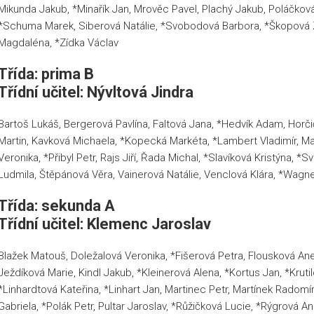
Mikunda Jakub, *Minařík Jan, Mrověc Pavel, Plachý Jakub, Poláčkov
*Schuma Marek, Siberová Natálie, *Svobodová Barbora, *Škopová Z
Magdaléna, *Zídka Václav
Třída: prima B
Třídní učitel: Nývltová Jindra
Bartoš Lukáš, Bergerová Pavlína, Faltová Jana, *Hedvík Adam, Horči
Martin, Kavková Michaela, *Kopecká Markéta, *Lambert Vladimír, Ma
Veronika, *Přibyl Petr, Rajs Jiří, Řada Michal, *Slavíková Kristýna,
Ludmila, Štěpánová Věra, Vainerová Natálie, Venclová Klára, *Wagn
Třída: sekunda A
Třídní učitel: Klemenc Jaroslav
Blažek Matouš, Doležalová Veronika, *Fišerová Petra, Flousková Anet
Ježdíková Marie, Kindl Jakub, *Kleinerová Alena, *Kortus Jan, *Kru
*Linhardtová Kateřina, *Linhart Jan, Martinec Petr, Martínek Radomír
Gabriela, *Polák Petr, Pultar Jaroslav, *Růžičková Lucie, *Rýgrová 