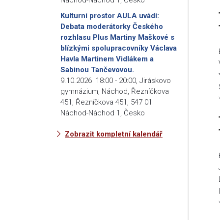
Kulturní prostor AULA uvádí:
Debata moderátorky Českého
rozhlasu Plus Martiny Maškové s
blízkými spolupracovníky Václava
Havla Martinem Vidlákem a
Sabinou Tančevovou.
9.10.2026
18:00
-
20:00
,
Jiráskovo
gymnázium, Náchod, Řezníčkova
451, Řezníčkova 451, 547 01
Náchod-Náchod 1, Česko
Zobrazit kompletní kalendář