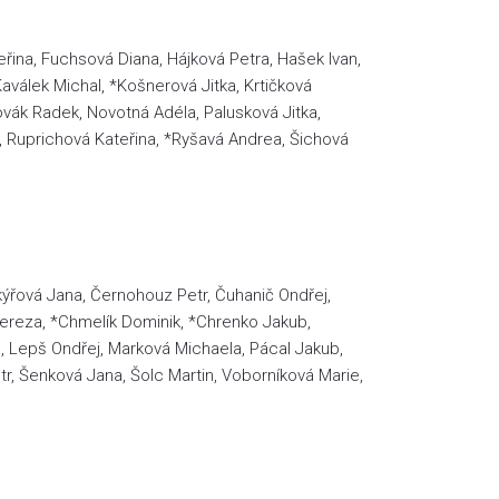
ina, Fuchsová Diana, Hájková Petra, Hašek Ivan,
válek Michal, *Košnerová Jitka, Krtičková
vák Radek, Novotná Adéla, Palusková Jitka,
, Ruprichová Kateřina, *Ryšavá Andrea, Šichová
kýřová Jana, Černohouz Petr, Čuhanič Ondřej,
 Tereza, *Chmelík Dominik, *Chrenko Jakub,
, Lepš Ondřej, Marková Michaela, Pácal Jakub,
tr, Šenková Jana, Šolc Martin, Voborníková Marie,