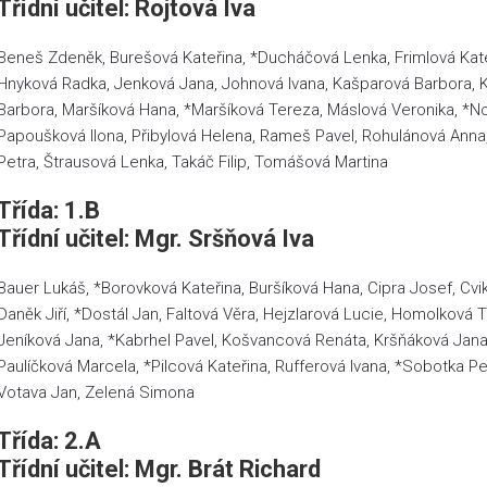
Třídní učitel: Rojtová Iva
Beneš Zdeněk, Burešová Kateřina, *Ducháčová Lenka, Frimlová Kateř
Hnyková Radka, Jenková Jana, Johnová Ivana, Kašparová Barbora, Ka
Barbora, Maršíková Hana, *Maršíková Tereza, Máslová Veronika, *No
Papoušková Ilona, Přibylová Helena, Rameš Pavel, Rohulánová Anna
Petra, Štrausová Lenka, Takáč Filip, Tomášová Martina
Třída: 1.B
Třídní učitel: Mgr. Sršňová Iva
Bauer Lukáš, *Borovková Kateřina, Buršíková Hana, Cipra Josef, Cvi
Daněk Jiří, *Dostál Jan, Faltová Věra, Hejzlarová Lucie, Homolková
Jeníková Jana, *Kabrhel Pavel, Košvancová Renáta, Kršňáková Jana
Paulíčková Marcela, *Pilcová Kateřina, Rufferová Ivana, *Sobotka Pe
Votava Jan, Zelená Simona
Třída: 2.A
Třídní učitel: Mgr. Brát Richard