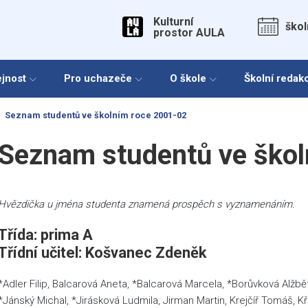
Kulturní
škol
prostor AULA
ejnost
Pro uchazeče
O škole
Školní redak
Seznam studentů ve školním roce 2001-02
Seznam studentů ve škol
Hvězdička u jména studenta znamená prospěch s vyznamenáním.
Třída: prima A
Třídní učitel: Košvanec Zdeněk
*Adler Filip, Balcarová Aneta, *Balcarová Marcela, *Borůvková Alžb
*Jánský Michal, *Jirásková Ludmila, Jirman Martin, Krejčíř Tomáš, K