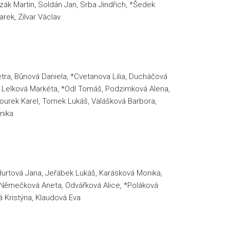
ák Martin, Soldán Jan, Srba Jindřich, *Šedek
arek, Zilvar Václav
ra, Bůnová Daniela, *Cvetanova Lilia, Ducháčová
av, Lelková Markéta, *Odl Tomáš, Podzimková Alena,
 Šourek Karel, Tomek Lukáš, Valášková Barbora,
nika
Hurtová Jana, Jeřábek Lukáš, Karásková Monika,
, Němečková Aneta, Odvářková Alice, *Poláková
á Kristýna, Klaudová Eva