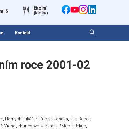
školní
ní IS
jídelna
ce
Kontakt
ním roce 2001-02
ěta, Hornych Lukáš, *Hůlková Johana, Jakl Radek,
říž Michal, *Kunešová Michaela, *Marek Jakub,