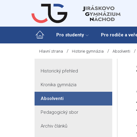
Skip
to
content
Pro studenty
Pro rodiče a veř
/
/
/
Hlavní strana
Historie gymnázia
Absolventi
Historický přehled
Kronika gymnázia
Absolventi
Pedagogický sbor
Archiv článků