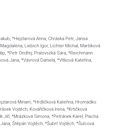
 Jakub, *Hejzlarová Anna, Chráska Petr, Jansa
 Magdalena, Liebich Igor, Lichter Michal, Maršíková
lip, *Petr Ondřej, Pralovszká Sára, *Reichmann
ová Jana, *Vávrová Daniela, *Vítková Kateřina,
jzlarová Miriam, *Hrdličková Kateřina, Hromádko
irásek Vojtěch, Kováříčková Irena, *Krtičková
k Jiří, *Mrázková Simona, *Petránek Karel, Plachá
Jana, Štěpán Vojtěch, *Šubrt Vojtěch, *Šulcová