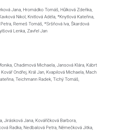
ovorková Jana, Hromádko Tomáš, Hůlková Zdeňka,
avková Nikol, Knitlová Adéla, *Knytlová Kateřina,
á Petra, Remeš Tomáš, *Sršňová Iva, Škardová
ylšová Lenka, Zavřel Jan
 Monika, Chadimová Michaela, Jansová Klára, Kábrt
 Kovář Ondřej, Král Jan, Kvapilová Michaela, Mach
 Kateřina, Teichmann Radek, Tichý Tomáš,
a, Jirásková Jana, Kováříčková Barbora,
incová Radka, Nedbalová Petra, Němečková Jitka,