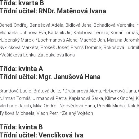
Třída: kvarta B
Třídní učitel: RNDr. Matěnová Ivana
Beneš Ondřej, Benešová Adéla, Bidlová Jana, Bohadlová Veronika, 
Michaela, Johnová Eva, Kadaník Jiří, Kalábová Tereza, Kosař Tomáš,
*Lipenský Marek, *Lochmanová Alena, Macháč Jan, Maruna Jaromír,
Nyklíčková Markéta, Prokeš Josef, Prymš Dominik, Rokošová Ludmi
*Vašíčková Lenka, Zatloukalová Ilona
Třída: kvinta A
Třídní učitel: Mgr. Janušová Hana
Brandová Lucie, Brátová Julie, *Drašnarová Alena, *Erbenová Jana, 
*Jirman Tomáš, Jirmanová Petra, Kaplanová Šárka, Klimek Ondřej, K
Martinec Jakub, Mika Ondřej, Nedvědová Hana, Preclík Michal, Rak 
Tylšová Michaela, Vlach Petr, *Zelený Vojtěch
Třída: kvinta B
Třídní učitel: Venclíková Iva