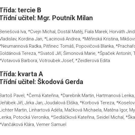
Třída: tercie B
Třídní učitel: Mgr. Poutník Milan
Benešová Iva, *Cvejn Michal, Dostál Matěj, Fiala Marek, Horváth Jin
Vladislav, Kordina Jan, *Lacinová Andrea, *Měřinská Kristina, Mikšo
*Neumannová Radka, Pitřinec Tomáš, Popovičová Blanka, *Prachařov
Soldánová Tereza, *Svatoš Jiří, Šimonová Marie, *Špaček Antonín, T
*Votavová Barbora, Votroubek Josef, *Zeidlerová Edita
Třída: kvarta A
Třídní učitel: Škodová Gerda
Bartoš Pavel, *Černá Kateřina, *Darebník Martin, Hartmanová Lenka
Jeřábek Jiří, Jirka Jan, Joudalová Eliška, *Korbová Tereza, *Koselo
Lichter Martin, Linhartová Adéla, Mačková Michaela, Matěna Igor, 
Lenka, Potocká Veronika, *Sedláčková Kateřina, Seidel Michal, *Škar
*Vančáková Klára, Verner Samuel