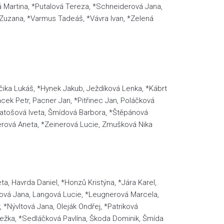
á Martina, *Putalová Tereza, *Schneiderová Jana,
uzana, *Varmus Tadeáš, *Vávra Ivan, *Zelená
čika Lukáš, *Hynek Jakub, Ježdíková Lenka, *Kábrt
cek Petr, Pacner Jan, *Pitřinec Jan, Poláčková
 *Svatošová Iveta, Šmídová Barbora, *Štěpánová
erová Aneta, *Zeinerová Lucie, Zmušková Nika
a, Havrda Daniel, *Honzů Kristýna, *Jára Karel,
tilová Jana, Langová Lucie, *Leugnerová Marcela,
, *Nývltová Jana, Oleják Ondřej, *Patriková
Anežka, *Sedláčková Pavlína, Škoda Dominik, Šmída