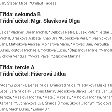
Jan, Štěpař Miloš, *Umlauf Tadeáš
Třída: sekunda B
Třídní učitel: Mgr. Slavíková Olga
Balcar Vladimír, Beran Michal, *Celbová Petra, Dušek Petr, *Hejzlar
Michal, Jirásková Alžběta, Knap Jiří, *Kubečková Věra, *Kvasničková
Jana, Matysková Andrea, Molnárová Marie, *Mrověc Jan, Peroutka Fi
Lukáš, Rojtová Michaela, *Rýdlová Lucie, *Štěpánová Marie, *Vančák
Vlčková Vendula, *Vydra Pavel, *Zajícová Martina
Třída: tercie A
Třídní učitel: Fišerová Jitka
*Adamu Zdeňka, Beneš Miloš, Drahorád Miloš, *Hedvíková Eliška, He
Leoš, Jára Miloslav, Jarouš Martin, Jedličková Blanka, Jeništa Jan, J
Tereza, *Máslová Monika, *Matějů Miroslav, *Miholová Monika, Minaří
Karolína, *Suchánková Eva, Škarda Šimon, Škoda Jáchym, *Šolcová 
Jana, Vlach Lukáš, *Zelený Jiří