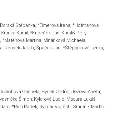
*Borská Štěpánka, *Eimerová Irena, *Hofmanová
 Krunka Kamil, *Kubeček Jan, Kurský Petr,
 *Matěnová Martina, Mináriková Michaela,
la, Rousek Jakub, Špaček Jan, *Štěpánková Lenka,
Grulichová Gabriela, Hynek Ondřej, Ježová Aneta,
vasnička Šimon, Kylarová Lucie, Macura Lukáš,
Adam, *Rinn Radek, Ryznar Vojtěch, Smutník Martin,