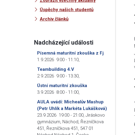
Zobrazit všechny aktuality
Úspěchy našich studentů
Archiv článků
Nadcházející události
Písemná maturitní zkouška z Fj
1.9.2026
9:00
-
11:10
,
Teambuilding 4.V
2.9.2026
9:00
-
13:30
,
Ústní maturitní zkouška
3.9.2026
8:00
-
11:00
,
AULA uvádí: Michealův Mashup
(Petr Uhlík a Markéta Lukášková)
23.9.2026
19:00
-
21:00
,
Jiráskovo
gymnázium, Náchod, Řezníčkova
451, Řezníčkova 451, 547 01
Náchod-Náchod 1, Česko