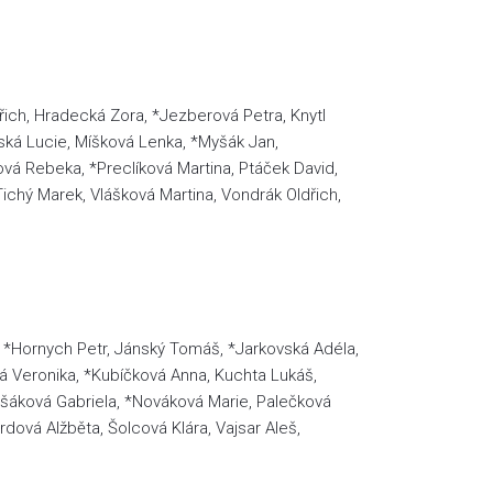
dřich, Hradecká Zora, *Jezberová Petra, Knytl
vská Lucie, Míšková Lenka, *Myšák Jan,
á Rebeka, *Preclíková Martina, Ptáček David,
ichý Marek, Vlášková Martina, Vondrák Oldřich,
, *Hornych Petr, Jánský Tomáš, *Jarkovská Adéla,
vá Veronika, *Kubíčková Anna, Kuchta Lukáš,
Myšáková Gabriela, *Nováková Marie, Palečková
dová Alžběta, Šolcová Klára, Vajsar Aleš,