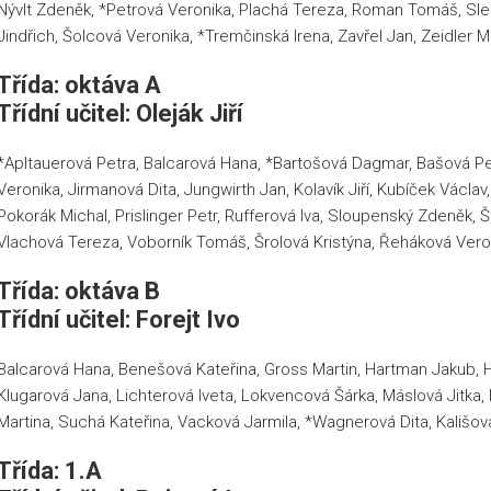
Nývlt Zdeněk, *Petrová Veronika, Plachá Tereza, Roman Tomáš, Slez
Jindřich, Šolcová Veronika, *Tremčinská Irena, Zavřel Jan, Zeidler M
Třída: oktáva A
Třídní učitel: Oleják Jiří
*Apltauerová Petra, Balcarová Hana, *Bartošová Dagmar, Bašová Pet
Veronika, Jirmanová Dita, Jungwirth Jan, Kolavík Jiří, Kubíček Václ
Pokorák Michal, Prislinger Petr, Rufferová Iva, Sloupenský Zdeněk,
Vlachová Tereza, Voborník Tomáš, Šrolová Kristýna, Řeháková Vero
Třída: oktáva B
Třídní učitel: Forejt Ivo
Balcarová Hana, Benešová Kateřina, Gross Martin, Hartman Jakub, 
Klugarová Jana, Lichterová Iveta, Lokvencová Šárka, Máslová Jitka
Martina, Suchá Kateřina, Vacková Jarmila, *Wagnerová Dita, Kališov
Třída: 1.A