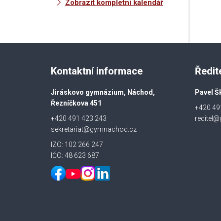
Zobrazit kompletní kalendář
Kontaktní informace
Ředit
Jiráskovo gymnázium, Náchod,
Pavel Š
Řezníčkova 451
+420 49
+420 491 423 243
reditel
sekretariat@gymnachod.cz
IZO: 102 266 247
IČO: 48 623 687