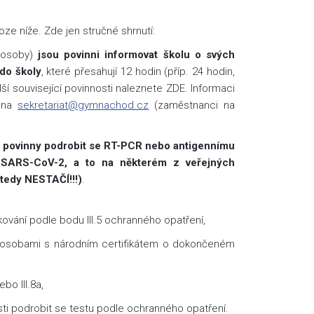
loze níže. Zde jen stručné shrnutí:
 osoby)
jsou povinni informovat školu o svých
do školy
, které přesahují 12 hodin (příp. 24 hodin,
lší související povinnosti naleznete ZDE. Informaci
i na
sekretariat@gymnachod.cz
(zaměstnanci na
y povinny podrobit se RT-PCR nebo antigennímu
u SARS-CoV-2, a to na některém z veřejných
tedy NESTAČÍ!!!)
.
vání podle bodu III.5 ochranného opatření,
i osobami s národním certifikátem o dokončeném
bo III.8a,
osti podrobit se testu podle ochranného opatření.