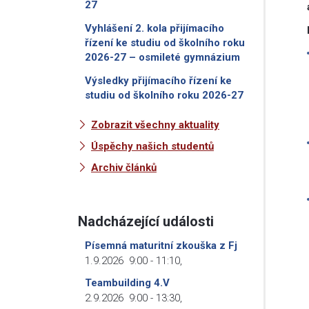
27
Vyhlášení 2. kola přijímacího
řízení ke studiu od školního roku
2026-27 – osmileté gymnázium
Výsledky přijímacího řízení ke
studiu od školního roku 2026-27
Zobrazit všechny aktuality
Úspěchy našich studentů
Archiv článků
Nadcházející události
Písemná maturitní zkouška z Fj
1.9.2026
9:00
-
11:10
,
Teambuilding 4.V
2.9.2026
9:00
-
13:30
,