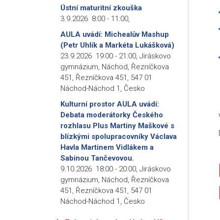
Ústní maturitní zkouška
3.9.2026
8:00
-
11:00
,
AULA uvádí: Michealův Mashup
(Petr Uhlík a Markéta Lukášková)
23.9.2026
19:00
-
21:00
,
Jiráskovo
gymnázium, Náchod, Řezníčkova
451, Řezníčkova 451, 547 01
Náchod-Náchod 1, Česko
Kulturní prostor AULA uvádí:
Debata moderátorky Českého
rozhlasu Plus Martiny Maškové s
blízkými spolupracovníky Václava
Havla Martinem Vidlákem a
Sabinou Tančevovou.
9.10.2026
18:00
-
20:00
,
Jiráskovo
gymnázium, Náchod, Řezníčkova
451, Řezníčkova 451, 547 01
Náchod-Náchod 1, Česko