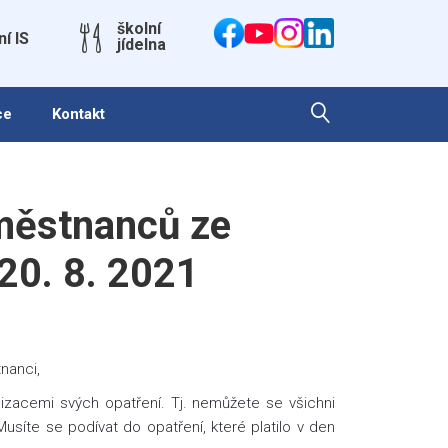
školní
ní IS
jídelna
ce
Kontakt
městnanců ze
 20. 8. 2021
tnanci,
alizacemi svých opatření. Tj. nemůžete se všichni
 Musíte se podívat do opatření, které platilo v den