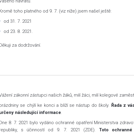
Vašeho návratu.
Kromě toho platného od 9. 7. (viz níže) jsem našel ještě:
od 31. 7. 2021
od 23. 8. 2021.
Děkuji za dodržování.
Vážení zákonní zástupci našich žáků, milí žáci, milí kolegové zaměs
prázdniny se chýlí ke konci a blíží se nástup do školy.
Řada z vás
určeny následující informace
.
Dne 8. 7. 2021 bylo vydáno ochranné opatření Ministerstva zdravo
republiky, s účinností od 9. 7. 2021 (ZDE).
Toto ochranné 