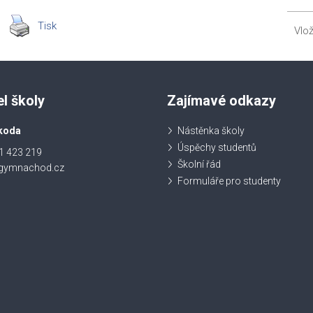
Tisk
Vlo
el školy
Zajímavé odkazy
koda
Nástěnka školy
Úspěchy studentů
1 423 219
Školní řád
@gymnachod.cz
Formuláře pro studenty