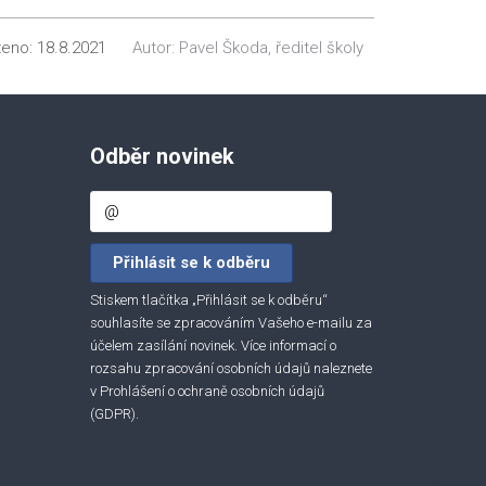
ženo:
18.8.2021
Autor:
Pavel Škoda, ředitel školy
Odběr novinek
Stiskem tlačítka „Přihlásit se k odběru“
souhlasíte se zpracováním Vašeho e-mailu za
účelem zasílání novinek. Více informací o
rozsahu zpracování osobních údajů naleznete
v
Prohlášení o ochraně osobních údajů
(GDPR)
.