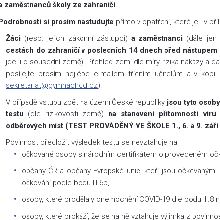
a zaměstnanců školy ze zahraničí
.
Podrobnosti si prosím nastudujte
přímo v opatření, které je i v pří
Žáci
(resp. jejich zákonní zástupci)
a zaměstnanci
(dále jen
cestách do zahraničí v posledních 14 dnech před nástupem 
jde-li o sousední země). Přehled zemí dle míry rizika nákazy a da
posílejte prosím nejlépe e-mailem třídním učitelům a v kopi
sekretariat@gymnachod.cz
).
V případě vstupu zpět na území České republiky
jsou tyto osob
testu
(dle rizikovosti země)
na stanovení přítomnosti vir
odběrových míst (TEST PROVÁDĚNÝ VE ŠKOLE 1., 6. a 9. září 
Povinnost předložit výsledek testu se nevztahuje na
očkované osoby s národním certifikátem o provedeném očko
občany ČR a občany Evropské unie, kteří jsou očkovaným
očkování podle bodu III.6b,
osoby, které prodělaly onemocnění COVID-19 dle bodu III.8 ne
osoby, které prokáží, že se na ně vztahuje výjimka z povinn