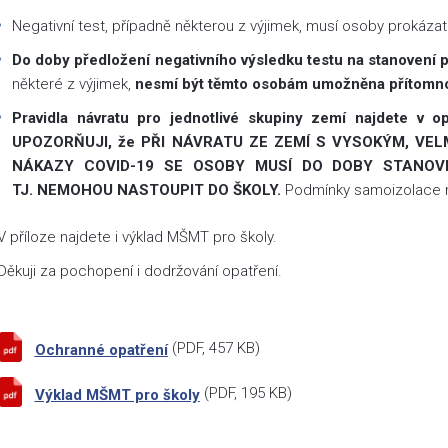
Negativní test, případně některou z výjimek, musí osoby prokázat
Do doby předložení negativního výsledku testu na stanovení 
některé z výjimek,
nesmí být těmto osobám umožněna přítomnost
Pravidla návratu pro jednotlivé skupiny zemí najdete v op
UPOZORŇUJI, že PŘI NÁVRATU ZE ZEMÍ S VYSOKÝM, VE
NÁKAZY COVID-19 SE OSOBY MUSÍ DO DOBY STANOVE
TJ. NEMOHOU NASTOUPIT DO ŠKOLY.
Podmínky samoizolace n
V příloze najdete i výklad MŠMT pro školy.
Děkuji za pochopení i dodržování opatření.
(
PDF
, 457 KB)
Ochranné opatření
(
PDF
, 195 KB)
Výklad MŠMT pro školy