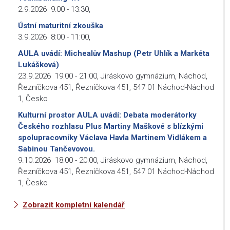
2.9.2026
9:00
-
13:30
,
Ústní maturitní zkouška
3.9.2026
8:00
-
11:00
,
AULA uvádí: Michealův Mashup (Petr Uhlík a Markéta
Lukášková)
23.9.2026
19:00
-
21:00
,
Jiráskovo gymnázium, Náchod,
Řezníčkova 451, Řezníčkova 451, 547 01 Náchod-Náchod
1, Česko
Kulturní prostor AULA uvádí: Debata moderátorky
Českého rozhlasu Plus Martiny Maškové s blízkými
spolupracovníky Václava Havla Martinem Vidlákem a
Sabinou Tančevovou.
9.10.2026
18:00
-
20:00
,
Jiráskovo gymnázium, Náchod,
Řezníčkova 451, Řezníčkova 451, 547 01 Náchod-Náchod
1, Česko
Zobrazit kompletní kalendář