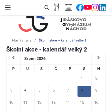
Skip
to
content
/
Hlavní strana
Školní akce – kalendář velký 2
Školní akce - kalendář velký 2
Srpen
2026
P
Ú
S
Č
P
S
N
1
2
3
4
5
6
7
9
8
10
11
12
13
14
15
16