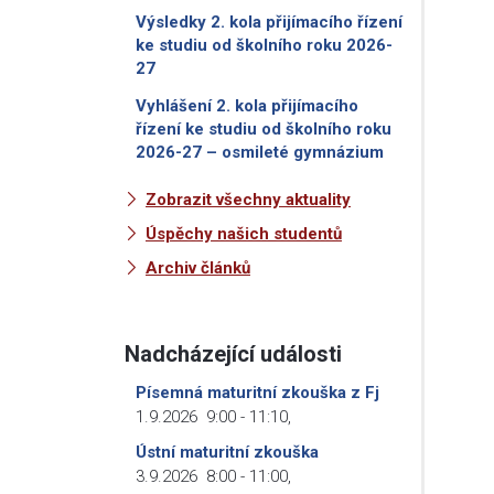
Výsledky 2. kola přijímacího řízení
ke studiu od školního roku 2026-
27
Vyhlášení 2. kola přijímacího
řízení ke studiu od školního roku
2026-27 – osmileté gymnázium
Zobrazit všechny aktuality
Úspěchy našich studentů
Archiv článků
Nadcházející události
Písemná maturitní zkouška z Fj
1.9.2026
9:00
-
11:10
,
Ústní maturitní zkouška
3.9.2026
8:00
-
11:00
,