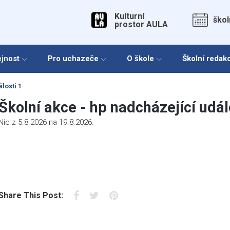
Kulturní
škol
prostor AULA
ejnost
Pro uchazeče
O škole
Školní redak
losti 1
Školní akce - hp nadcházející udál
Nic z 5.8.2026 na 19.8.2026.
Facebook
Twitter
Pinterest
Share This Post: