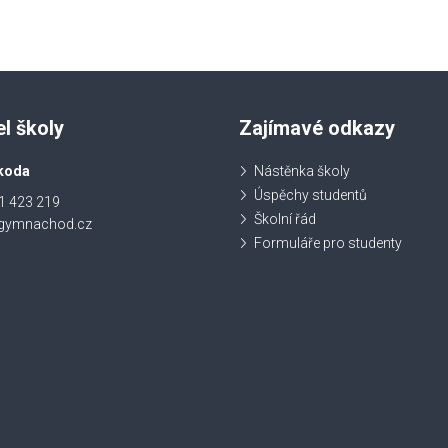
el školy
Zajímavé odkazy
koda
Nástěnka školy
Úspěchy studentů
1 423 219
Školní řád
@gymnachod.cz
Formuláře pro studenty