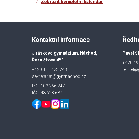
Zobrazit kompletní kalendář
Kontaktní informace
Ředit
Jiráskovo gymnázium, Náchod,
Pavel Š
Řezníčkova 451
+420 49
+420 491 423 243
reditel
sekretariat@gymnachod.cz
IZO: 102 266 247
IČO: 48 623 687