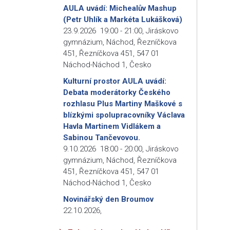
AULA uvádí: Michealův Mashup
(Petr Uhlík a Markéta Lukášková)
23.9.2026
19:00
-
21:00
,
Jiráskovo
gymnázium, Náchod, Řezníčkova
451, Řezníčkova 451, 547 01
Náchod-Náchod 1, Česko
Kulturní prostor AULA uvádí:
Debata moderátorky Českého
rozhlasu Plus Martiny Maškové s
blízkými spolupracovníky Václava
Havla Martinem Vidlákem a
Sabinou Tančevovou.
9.10.2026
18:00
-
20:00
,
Jiráskovo
gymnázium, Náchod, Řezníčkova
451, Řezníčkova 451, 547 01
Náchod-Náchod 1, Česko
Novinářský den Broumov
22.10.2026
,