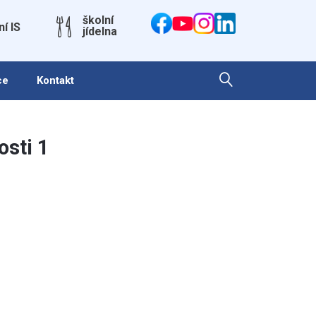
školní
ní IS
jídelna
ce
Kontakt
osti 1