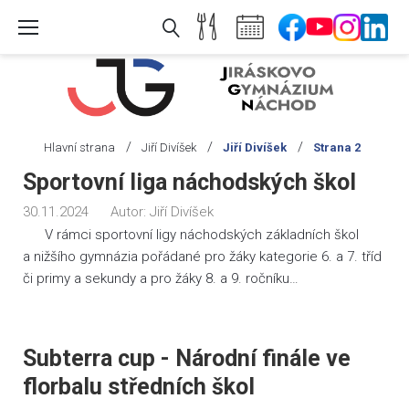
Skip
to
content
/
/
/
Hlavní strana
Jiří Divíšek
Jiří Divíšek
Strana 2
Autor:
Sportovní liga náchodských škol
Jiří
30.11.2024
Autor:
Jiří Divíšek
Divíšek
V rámci sportovní ligy náchodských základních škol
a nižšího gymnázia pořádané pro žáky kategorie 6. a 7. tříd
či primy a sekundy a pro žáky 8. a 9. ročníku…
Subterra cup - Národní finále ve
florbalu středních škol