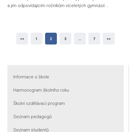
a jim odpovídajícím ročníkům víceletých gymnázií.…
Stránkování
<<
1
2
3
…
7
>>
příspěvků
Informace o škole
Harmonogram školního roku
Školní vzdělávací program
Seznam pedagogů
Seznam studentů