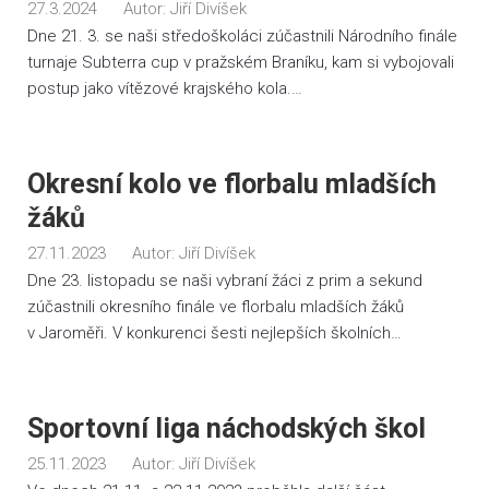
27.3.2024
Autor:
Jiří Divíšek
Dne 21. 3. se naši středoškoláci zúčastnili Národního finále
turnaje Subterra cup v pražském Braníku, kam si vybojovali
postup jako vítězové krajského kola.…
Okresní kolo ve florbalu mladších
žáků
27.11.2023
Autor:
Jiří Divíšek
Dne 23. listopadu se naši vybraní žáci z prim a sekund
zúčastnili okresního finále ve florbalu mladších žáků
v Jaroměři. V konkurenci šesti nejlepších školních…
Sportovní liga náchodských škol
25.11.2023
Autor:
Jiří Divíšek