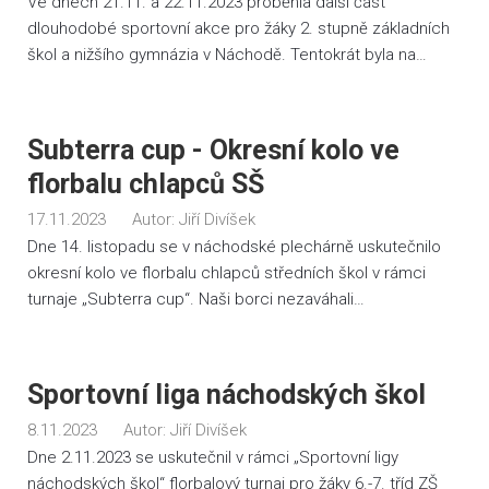
Ve dnech 21.11. a 22.11.2023 proběhla další část
dlouhodobé sportovní akce pro žáky 2. stupně základních
škol a nižšího gymnázia v Náchodě. Tentokrát byla na…
Subterra cup - Okresní kolo ve
florbalu chlapců SŠ
17.11.2023
Autor:
Jiří Divíšek
Dne 14. listopadu se v náchodské plechárně uskutečnilo
okresní kolo ve florbalu chlapců středních škol v rámci
turnaje „Subterra cup“. Naši borci nezaváhali…
Sportovní liga náchodských škol
8.11.2023
Autor:
Jiří Divíšek
Dne 2.11.2023 se uskutečnil v rámci „Sportovní ligy
náchodských škol“ florbalový turnaj pro žáky 6.-7. tříd ZŠ