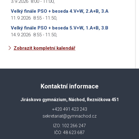
3.9.2026
8:00
-
11:00
,
Velký finále PSO + beseda 4.V+W, 2.A+B, 3.A
11.9.2026
8:55
-
11:50
,
Velký finále PSO + beseda 5.V+W, 1.A+B, 3.B
14.9.2026
8:55
-
11:50
,
Zobrazit kompletní kalendář
Kontaktní informace
Jiráskovo gymnázium, Náchod, Řezníčkova 451
+420 491 423 243
sekretariat@gymnachod.cz
IZO: 102 266 247
IČO: 48 623 687