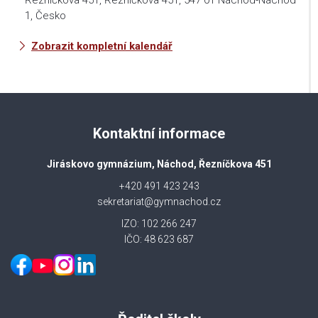
Řezníčkova 451, Řezníčkova 451, 547 01 Náchod-Náchod
1, Česko
Zobrazit kompletní kalendář
Kontaktní informace
Jiráskovo gymnázium, Náchod, Řezníčkova 451
+420 491 423 243
sekretariat@gymnachod.cz
IZO: 102 266 247
IČO: 48 623 687