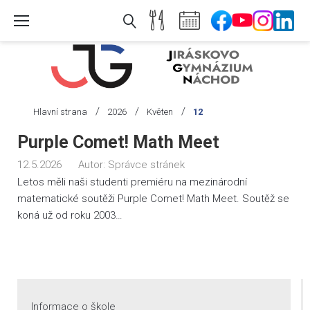
Skip
to
content
/
/
/
Hlavní strana
2026
Květen
12
Den:
Purple Comet! Math Meet
12.
12.5.2026
Autor:
Správce stránek
5.
Letos měli naši studenti premiéru na mezinárodní
2026
matematické soutěži Purple Comet! Math Meet. Soutěž se
koná už od roku 2003…
Informace o škole