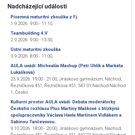
Nadcházející události
Písemná maturitní zkouška z Fj
1.9.2026
9:00
-
11:10
,
Teambuilding 4.V
2.9.2026
9:00
-
13:30
,
Ústní maturitní zkouška
3.9.2026
8:00
-
11:00
,
AULA uvádí: Michealův Mashup (Petr Uhlík a Markéta
Lukášková)
23.9.2026
19:00
-
21:00
,
Jiráskovo gymnázium, Náchod,
Řezníčkova 451, Řezníčkova 451, 547 01 Náchod-Náchod
1, Česko
Kulturní prostor AULA uvádí: Debata moderátorky
Českého rozhlasu Plus Martiny Maškové s blízkými
spolupracovníky Václava Havla Martinem Vidlákem a
Sabinou Tančevovou.
9.10.2026
18:00
-
20:00
,
Jiráskovo gymnázium, Náchod,