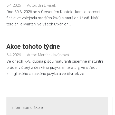
6.4.2026
Autor:
Jiří Divíšek
Dne 30.3. 2026 se v Červeném Kostelci konalo okresní
finále ve volejbalu starších žáků a starších žákyň. Naši
terciáni a kvartáni ve všech utkáních…
Akce tohoto týdne
6.4.2026
Autor:
Martina Javůrková
Ve dnech 7.-9. dubna píšou maturanti písemné maturitní
práce, v úterý z českého jazyka a literatury, ve středu
z anglického a ruského jazyka a ve čtvrtek ze…
Informace o škole