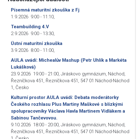
Písemná maturitní zkouška z Fj
1.9.2026
9:00
-
11:10
,
Teambuilding 4.V
2.9.2026
9:00
-
13:30
,
Ústní maturitní zkouška
3.9.2026
8:00
-
11:00
,
AULA uvádí: Michealův Mashup (Petr Uhlík a Markéta
Lukášková)
23.9.2026
19:00
-
21:00
,
Jiráskovo gymnázium, Náchod,
Řezníčkova 451, Řezníčkova 451, 547 01 Náchod-Náchod
1, Česko
Kulturní prostor AULA uvádí: Debata moderátorky
Českého rozhlasu Plus Martiny Maškové s blízkými
spolupracovníky Václava Havla Martinem Vidlákem a
Sabinou Tančevovou.
9.10.2026
18:00
-
20:00
,
Jiráskovo gymnázium, Náchod,
Řezníčkova 451, Řezníčkova 451, 547 01 Náchod-Náchod
1, Česko