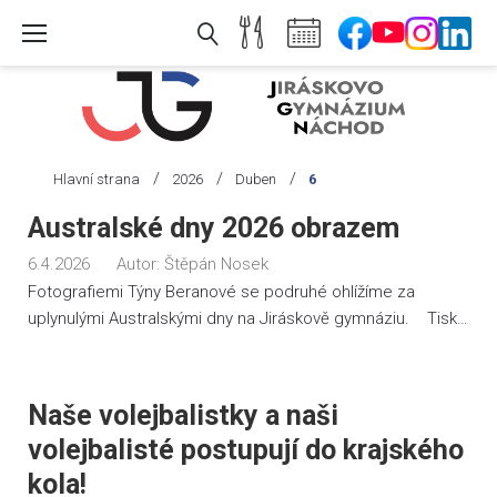
Skip
to
content
/
/
/
Hlavní strana
2026
Duben
6
Den:
Australské dny 2026 obrazem
6.
6.4.2026
Autor:
Štěpán Nosek
4.
Fotografiemi Týny Beranové se podruhé ohlížíme za
2026
uplynulými Australskými dny na Jiráskově gymnáziu. Tisk…
Naše volejbalistky a naši
volejbalisté postupují do krajského
kola!