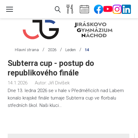
Skip
to
content
/
/
/
Hlavní strana
2026
Leden
14
Den:
Subterra cup - postup do
14.
republikového finále
1.
14.1.2026
Autor:
Jiří Divíšek
2026
Dne 13. ledna 2026 se v hale v Předměřicích nad Labem
konalo krajské finále turnaje Subterra cup ve florbalu
středních škol. Naši kluci…