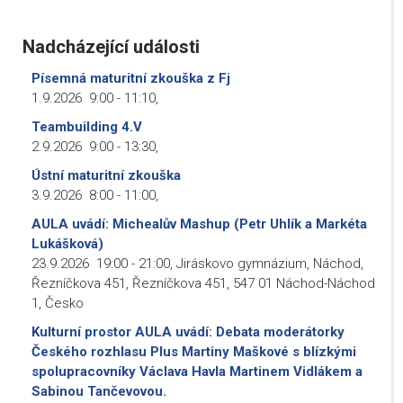
Nadcházející události
Písemná maturitní zkouška z Fj
1.9.2026
9:00
-
11:10
,
Teambuilding 4.V
2.9.2026
9:00
-
13:30
,
Ústní maturitní zkouška
3.9.2026
8:00
-
11:00
,
AULA uvádí: Michealův Mashup (Petr Uhlík a Markéta
Lukášková)
23.9.2026
19:00
-
21:00
,
Jiráskovo gymnázium, Náchod,
Řezníčkova 451, Řezníčkova 451, 547 01 Náchod-Náchod
1, Česko
Kulturní prostor AULA uvádí: Debata moderátorky
Českého rozhlasu Plus Martiny Maškové s blízkými
spolupracovníky Václava Havla Martinem Vidlákem a
Sabinou Tančevovou.