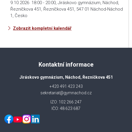
9.10.2026
18:00
-
20:00
,
Jiráskovo gymnázium, Náchod,
Řezníčkova 451, Řezníčkova 451, 547 01 Náchod-Náchod
1, Česko
Zobrazit kompletní kalendář
Kontaktní informace
Jiráskovo gymnázium, Náchod, Řezníčkova 451
+420 491 423 243
sekretariat@gymnachod.cz
IZO: 102 266 247
IČO: 48 623 687