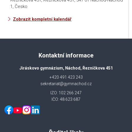
Řezníčkova 451, Řezníčkova 451, 547 01 Náchod-Náchod
1, Česko
Zobrazit kompletní kalendář
Kontaktní informace
Jiráskovo gymnázium, Náchod, Řezníčkova 451
+420 491 423 243
sekretariat@gymnachod.cz
IZO: 102 266 247
IČO: 48 623 687