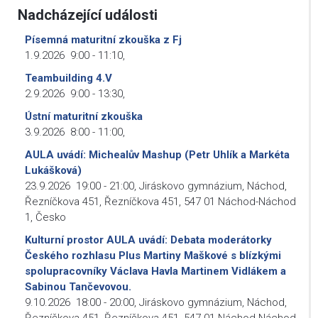
Nadcházející události
Písemná maturitní zkouška z Fj
1.9.2026
9:00
-
11:10
,
Teambuilding 4.V
2.9.2026
9:00
-
13:30
,
Ústní maturitní zkouška
3.9.2026
8:00
-
11:00
,
AULA uvádí: Michealův Mashup (Petr Uhlík a Markéta
Lukášková)
23.9.2026
19:00
-
21:00
,
Jiráskovo gymnázium, Náchod,
Řezníčkova 451, Řezníčkova 451, 547 01 Náchod-Náchod
1, Česko
Kulturní prostor AULA uvádí: Debata moderátorky
Českého rozhlasu Plus Martiny Maškové s blízkými
spolupracovníky Václava Havla Martinem Vidlákem a
Sabinou Tančevovou.
9.10.2026
18:00
-
20:00
,
Jiráskovo gymnázium, Náchod,