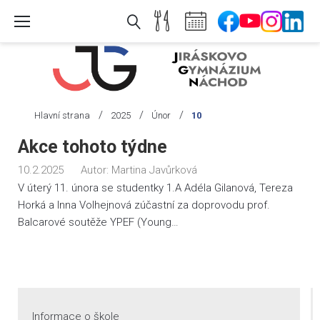
Skip
to
content
/
/
/
Hlavní strana
2025
Únor
10
Den:
Akce tohoto týdne
10.
10.2.2025
Autor:
Martina Javůrková
2.
V úterý 11. února se studentky 1.A Adéla Gilanová, Tereza
2025
Horká a Inna Volhejnová zúčastní za doprovodu prof.
Balcarové soutěže YPEF (Young…
Informace o škole