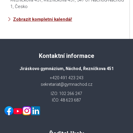
Řezníčkova 451, Řezníčkova 451, 547 01 Náchod-Náchod
1, Česko
Zobrazit kompletní kalendář
Kontaktní informace
Jiráskovo gymnázium, Náchod, Řezníčkova 451
+420 491 423 243
sekretariat@gymnachod.cz
IZO: 102 266 247
IČO: 48 623 687