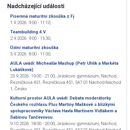
Nadcházející události
Písemná maturitní zkouška z Fj
1.9.2026
9:00
-
11:10
,
Teambuilding 4.V
2.9.2026
9:00
-
13:30
,
Ústní maturitní zkouška
3.9.2026
8:00
-
11:00
,
AULA uvádí: Michealův Mashup (Petr Uhlík a Markéta
Lukášková)
23.9.2026
19:00
-
21:00
,
Jiráskovo gymnázium, Náchod,
Řezníčkova 451, Řezníčkova 451, 547 01 Náchod-Náchod
1, Česko
Kulturní prostor AULA uvádí: Debata moderátorky
Českého rozhlasu Plus Martiny Maškové s blízkými
spolupracovníky Václava Havla Martinem Vidlákem a
Sabinou Tančevovou.
9.10.2026
18:00
-
20:00
,
Jiráskovo gymnázium, Náchod,