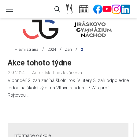
Skip
to
content
/
/
/
Hlavní strana
2024
Září
2
Den:
Akce tohoto týdne
2.
2.9.2024
Autor:
Martina Javůrková
9.
V pondělí 2. září začíná školní rok. V úterý 3. září odpoledne
2024
jedou na školní výlet na Vltavu studenti 7.W s prof.
Rojtovou,…
Informace o škole