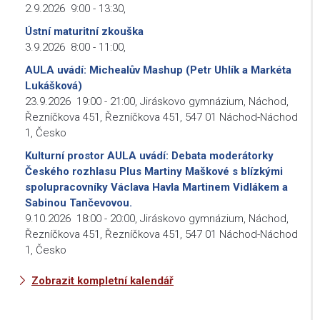
2.9.2026
9:00
-
13:30
,
Ústní maturitní zkouška
3.9.2026
8:00
-
11:00
,
AULA uvádí: Michealův Mashup (Petr Uhlík a Markéta
Lukášková)
23.9.2026
19:00
-
21:00
,
Jiráskovo gymnázium, Náchod,
Řezníčkova 451, Řezníčkova 451, 547 01 Náchod-Náchod
1, Česko
Kulturní prostor AULA uvádí: Debata moderátorky
Českého rozhlasu Plus Martiny Maškové s blízkými
spolupracovníky Václava Havla Martinem Vidlákem a
Sabinou Tančevovou.
9.10.2026
18:00
-
20:00
,
Jiráskovo gymnázium, Náchod,
Řezníčkova 451, Řezníčkova 451, 547 01 Náchod-Náchod
1, Česko
Zobrazit kompletní kalendář