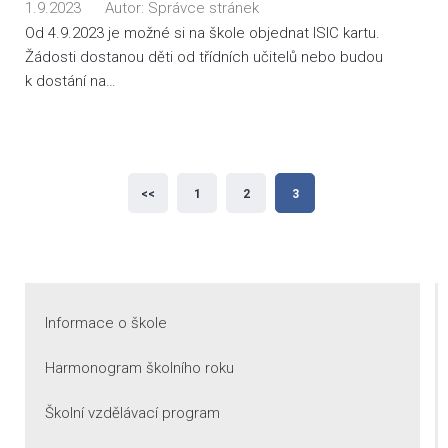
1.9.2023
Autor:
Správce stránek
Od 4.9.2023 je možné si na škole objednat ISIC kartu.
Žádosti dostanou děti od třídních učitelů nebo budou
k dostání na…
Stránkování
<<
1
2
3
příspěvků
Informace o škole
Harmonogram školního roku
Školní vzdělávací program