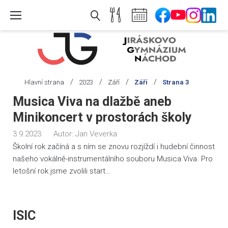
Skip
to
content
/
/
/
/
Hlavní strana
2023
Září
Září
Strana 3
Měsíc:
Musica Viva na dlažbě aneb
Září
Minikoncert v prostorách školy
2023
3.9.2023
Autor:
Jan Veverka
Školní rok začíná a s ním se znovu rozjíždí i hudební činnost
našeho vokálně-instrumentálního souboru Musica Viva. Pro
letošní rok jsme zvolili start…
ISIC