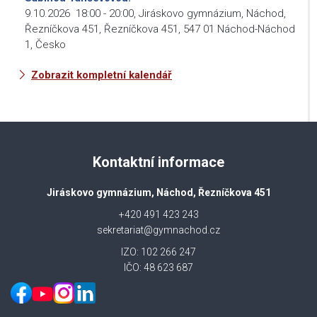
9.10.2026
18:00
-
20:00
,
Jiráskovo gymnázium, Náchod,
Řezníčkova 451, Řezníčkova 451, 547 01 Náchod-Náchod
1, Česko
Zobrazit kompletní kalendář
Kontaktní informace
Jiráskovo gymnázium, Náchod, Řezníčkova 451
+420 491 423 243
sekretariat@gymnachod.cz
IZO: 102 266 247
IČO: 48 623 687