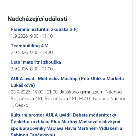
Nadcházející události
Písemná maturitní zkouška z Fj
1.9.2026
9:00
-
11:10
,
Teambuilding 4.V
2.9.2026
9:00
-
13:30
,
Ústní maturitní zkouška
3.9.2026
8:00
-
11:00
,
AULA uvádí: Michealův Mashup (Petr Uhlík a Markéta
Lukášková)
23.9.2026
19:00
-
21:00
,
Jiráskovo gymnázium, Náchod,
Řezníčkova 451, Řezníčkova 451, 547 01 Náchod-Náchod
1, Česko
Kulturní prostor AULA uvádí: Debata moderátorky
Českého rozhlasu Plus Martiny Maškové s blízkými
spolupracovníky Václava Havla Martinem Vidlákem a
Sabinou Tančevovou.