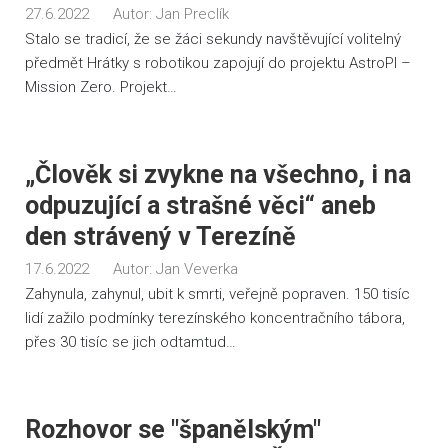
27.6.2022
Autor:
Jan Preclík
Stalo se tradicí, že se žáci sekundy navštěvující volitelný
předmět Hrátky s robotikou zapojují do projektu AstroPI –
Mission Zero. Projekt…
„Člověk si zvykne na všechno, i na
odpuzující a strašné věci“ aneb
den strávený v Terezíně
17.6.2022
Autor:
Jan Veverka
Zahynula, zahynul, ubit k smrti, veřejně popraven. 150 tisíc
lidí zažilo podmínky terezínského koncentračního tábora,
přes 30 tisíc se jich odtamtud…
Rozhovor se "španělským"