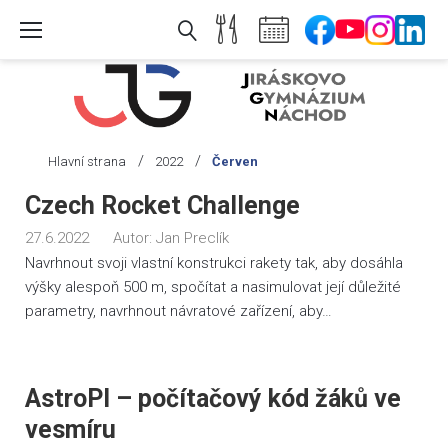
Skip
to
content
/
/
Hlavní strana
2022
Červen
Měsíc:
Czech Rocket Challenge
Červen
27.6.2022
Autor:
Jan Preclík
2022
Navrhnout svoji vlastní konstrukci rakety tak, aby dosáhla
výšky alespoň 500 m, spočítat a nasimulovat její důležité
parametry, navrhnout návratové zařízení, aby…
AstroPI – počítačový kód žáků ve
vesmíru