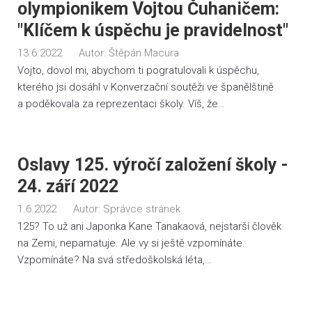
olympionikem Vojtou Čuhaničem:
"Klíčem k úspěchu je pravidelnost"
13.6.2022
Autor:
Štěpán Macura
Vojto, dovol mi, abychom ti pogratulovali k úspěchu,
kterého jsi dosáhl v Konverzační soutěži ve španělštině
a poděkovala za reprezentaci školy. Víš, že…
Oslavy 125. výročí založení školy -
24. září 2022
1.6.2022
Autor:
Správce stránek
125? To už ani Japonka Kane Tanakaová, nejstarší člověk
na Zemi, nepamatuje. Ale vy si ještě vzpomínáte.
Vzpomínáte? Na svá středoškolská léta,…