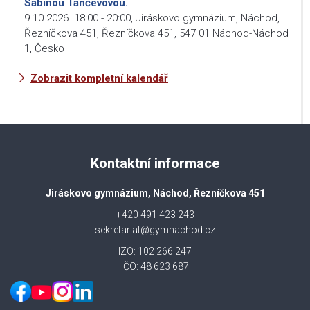
Sabinou Tančevovou.
9.10.2026
18:00
-
20:00
,
Jiráskovo gymnázium, Náchod,
Řezníčkova 451, Řezníčkova 451, 547 01 Náchod-Náchod
1, Česko
Zobrazit kompletní kalendář
Kontaktní informace
Jiráskovo gymnázium, Náchod, Řezníčkova 451
+420 491 423 243
sekretariat@gymnachod.cz
IZO: 102 266 247
IČO: 48 623 687