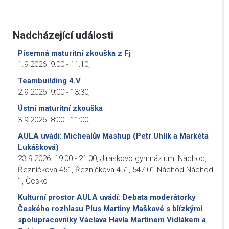
Nadcházející události
Písemná maturitní zkouška z Fj
1.9.2026
9:00
-
11:10
,
Teambuilding 4.V
2.9.2026
9:00
-
13:30
,
Ústní maturitní zkouška
3.9.2026
8:00
-
11:00
,
AULA uvádí: Michealův Mashup (Petr Uhlík a Markéta
Lukášková)
23.9.2026
19:00
-
21:00
,
Jiráskovo gymnázium, Náchod,
Řezníčkova 451, Řezníčkova 451, 547 01 Náchod-Náchod
1, Česko
Kulturní prostor AULA uvádí: Debata moderátorky
Českého rozhlasu Plus Martiny Maškové s blízkými
spolupracovníky Václava Havla Martinem Vidlákem a