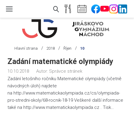
Skip
to
content
/
/
/
Hlavní strana
2018
Říjen
10
Den:
Zadání matematické olympiády
10.
10.10.2018
Autor:
Správce stránek
10.
Zadání letošního ročníku Matematické olympiády (včetně
2018
návodných úloh) najdete
na http://www.matematickaolympiada.cz/cs/olympiada-
pro-stredni-skoly/68-rocnik-18-19 Veškeré další informace
také na http://www.matematickaolympiada.cz . Tisk…