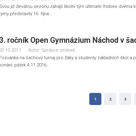
Svou již devátou sezónu zahájil školní tým ultimate frisbee dvěma kv
týmy představily 16. října…
3. ročník Open Gymnázium Náchod v ša
20.10.2017
Autor:
Správce stránek
Pozvánka na šachový turnaj pro žáky a studenty základních škol a p
konání: pátek 4.11.2016…
Stránkování
1
2
3
příspěvků