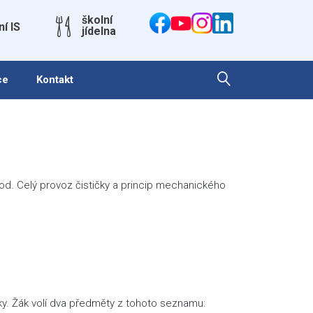
školní
ní IS
jídelna
ce
Kontakt
 vod. Celý provoz čističky a princip mechanického
ky. Žák volí dva předměty z tohoto seznamu: