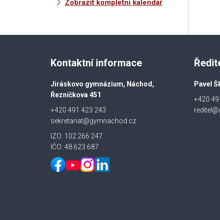
Zobrazit kompletní kalendář
Kontaktní informace
Ředit
Jiráskovo gymnázium, Náchod,
Pavel Š
Řezníčkova 451
+420 49
+420 491 423 243
reditel
sekretariat@gymnachod.cz
IZO: 102 266 247
IČO: 48 623 687