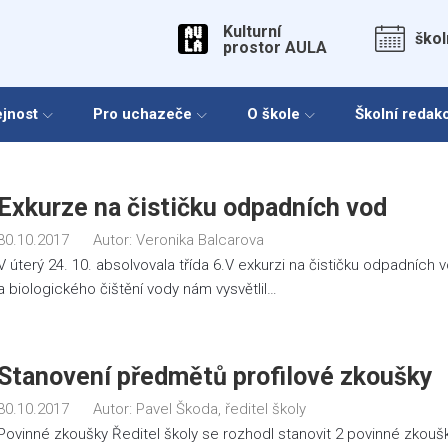
Kulturní
škol
prostor AULA
ejnost
Pro uchazeče
O škole
Školní redak
Měsíc:
Exkurze na čističku odpadních vod
30.10.2017
Autor:
Veronika Balcarova
Říjen
V úterý 24. 10. absolvovala třída 6.V exkurzi na čističku odpadních
a biologického čištění vody nám vysvětlil…
2017
Stanovení předmětů profilové zkoušky
30.10.2017
Autor:
Pavel Škoda, ředitel školy
Povinné zkoušky Ředitel školy se rozhodl stanovit 2 povinné zkouš