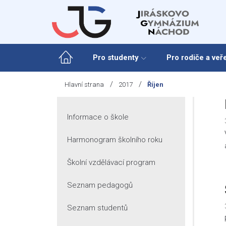
Skip
to
content
Pro studenty
Pro rodiče a veř
/
/
Hlavní strana
2017
Říjen
Informace o škole
Harmonogram školního roku
Školní vzdělávací program
Seznam pedagogů
Seznam studentů