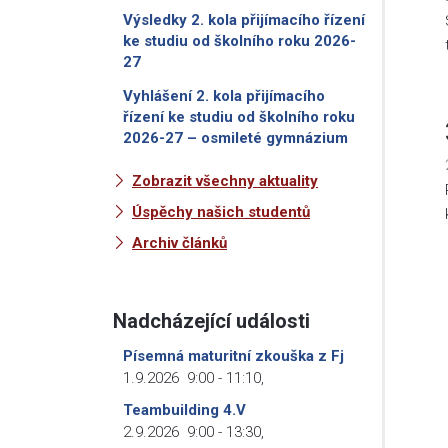
Výsledky 2. kola přijímacího řízení
ke studiu od školního roku 2026-
27
Vyhlášení 2. kola přijímacího
řízení ke studiu od školního roku
2026-27 – osmileté gymnázium
Zobrazit všechny aktuality
Úspěchy našich studentů
Archiv článků
Nadcházející události
Písemná maturitní zkouška z Fj
1.9.2026
9:00
-
11:10
,
Teambuilding 4.V
2.9.2026
9:00
-
13:30
,