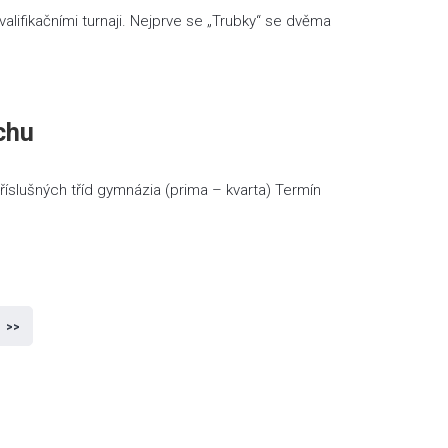
alifikačními turnaji. Nejprve se „Trubky“ se dvěma
chu
říslušných tříd gymnázia (prima – kvarta) Termín
>>