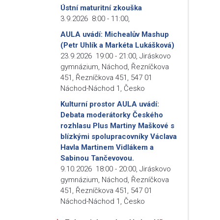
Ústní maturitní zkouška
3.9.2026
8:00
-
11:00
,
AULA uvádí: Michealův Mashup
(Petr Uhlík a Markéta Lukášková)
23.9.2026
19:00
-
21:00
,
Jiráskovo
gymnázium, Náchod, Řezníčkova
451, Řezníčkova 451, 547 01
Náchod-Náchod 1, Česko
Kulturní prostor AULA uvádí:
Debata moderátorky Českého
rozhlasu Plus Martiny Maškové s
blízkými spolupracovníky Václava
Havla Martinem Vidlákem a
Sabinou Tančevovou.
9.10.2026
18:00
-
20:00
,
Jiráskovo
gymnázium, Náchod, Řezníčkova
451, Řezníčkova 451, 547 01
Náchod-Náchod 1, Česko