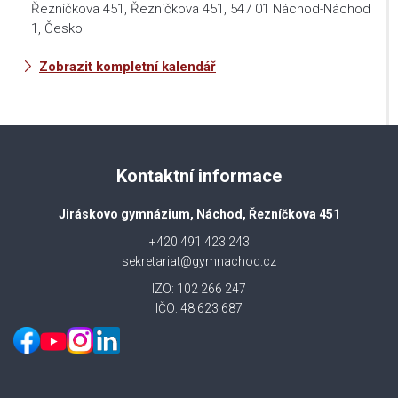
Řezníčkova 451, Řezníčkova 451, 547 01 Náchod-Náchod
1, Česko
Zobrazit kompletní kalendář
Kontaktní informace
Jiráskovo gymnázium, Náchod, Řezníčkova 451
+420 491 423 243
sekretariat@gymnachod.cz
IZO: 102 266 247
IČO: 48 623 687