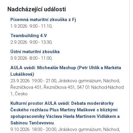
Nadcházející události
Písemná maturitní zkouška z Fj
1.9.2026
9:00
-
11:10
,
Teambuilding 4.V
2.9.2026
9:00
-
13:30
,
Ústní maturitní zkouška
3.9.2026
8:00
-
11:00
,
AULA uvádí: Michealův Mashup (Petr Uhlík a Markéta
Lukášková)
23.9.2026
19:00
-
21:00
,
Jiráskovo gymnázium, Náchod,
Řezníčkova 451, Řezníčkova 451, 547 01 Náchod-Náchod
1, Česko
Kulturní prostor AULA uvádí: Debata moderátorky
Českého rozhlasu Plus Martiny Maškové s blízkými
spolupracovníky Václava Havla Martinem Vidlákem a
Sabinou Tančevovou.
9.10.2026
18:00
-
20:00
,
Jiráskovo gymnázium, Náchod,