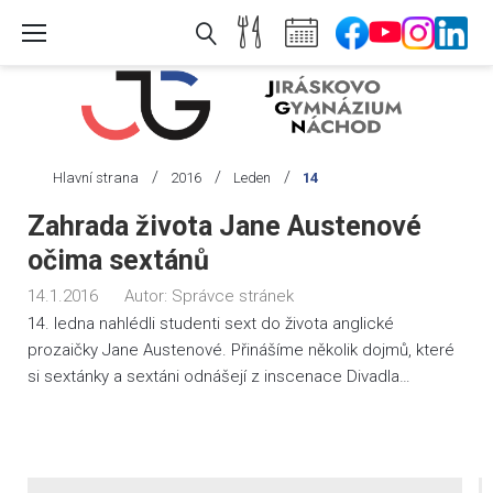
Skip
to
content
/
/
/
Hlavní strana
2016
Leden
14
Den:
Zahrada života Jane Austenové
14.
očima sextánů
1.
14.1.2016
Autor:
Správce stránek
2016
14. ledna nahlédli studenti sext do života anglické
prozaičky Jane Austenové. Přinášíme několik dojmů, které
si sextánky a sextáni odnášejí z inscenace Divadla…