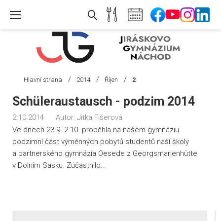
Skip
to
content
/
/
/
Hlavní strana
2014
Říjen
2
Den:
Schüleraustausch - podzim 2014
2.
2.10.2014
Autor:
Jitka Fišerová
10.
Ve dnech 23.9.-2.10. proběhla na našem gymnáziu
2014
podzimní část výměnných pobytů studentů naší školy
a partnerského gymnázia Oesede z Georgsmarienhütte
v Dolním Sasku. Zúčastnilo…