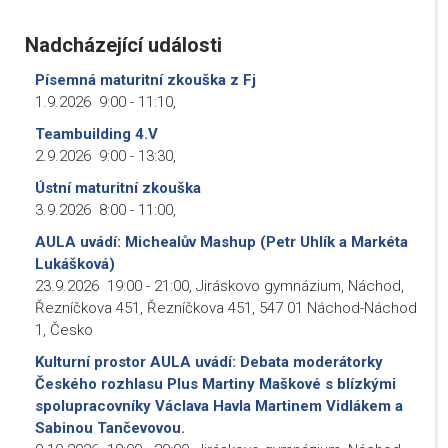
Nadcházející události
Písemná maturitní zkouška z Fj
1.9.2026
9:00
-
11:10
,
Teambuilding 4.V
2.9.2026
9:00
-
13:30
,
Ústní maturitní zkouška
3.9.2026
8:00
-
11:00
,
AULA uvádí: Michealův Mashup (Petr Uhlík a Markéta
Lukášková)
23.9.2026
19:00
-
21:00
,
Jiráskovo gymnázium, Náchod,
Řezníčkova 451, Řezníčkova 451, 547 01 Náchod-Náchod
1, Česko
Kulturní prostor AULA uvádí: Debata moderátorky
Českého rozhlasu Plus Martiny Maškové s blízkými
spolupracovníky Václava Havla Martinem Vidlákem a
Sabinou Tančevovou.