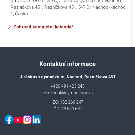
9.10.2026
18:00
-
20:00
,
Jiráskovo gymnázium, Náchod,
Řezníčkova 451, Řezníčkova 451, 547 01 Náchod-Náchod
1, Česko
Zobrazit kompletní kalendář
Kontaktní informace
Jiráskovo gymnázium, Náchod, Řezníčkova 451
+420 491 423 243
sekretariat@gymnachod.cz
IZO: 102 266 247
IČO: 48 623 687