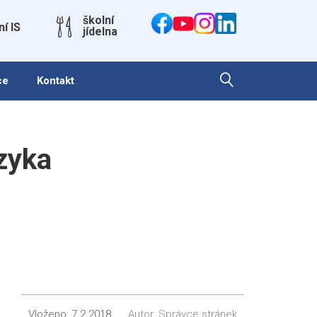
školní
ní IS
jídelna
ce
Kontakt
zyka
Vloženo:
7.2.2018
Autor:
Správce stránek