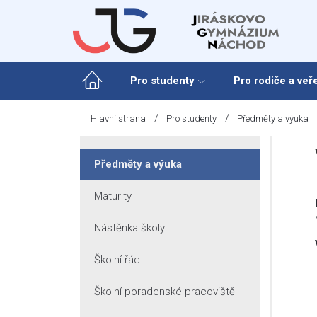
Skip
to
content
Pro studenty
Pro rodiče a veř
/
/
Hlavní strana
Pro studenty
Předměty a výuka
Předměty a výuka
Maturity
Nástěnka školy
Školní řád
Školní poradenské pracoviště