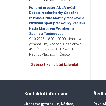
Kulturní prostor AULA uvádí:
Debata moderátorky Českého
rozhlasu Plus Martiny Maškové s
blízkými spolupracovníky Václava
Havla Martinem Vidlákem a
Sabinou Tančevovou.
9.10.2026
18:00
-
20:00
,
Jiráskovo
gymnázium, Náchod, Řezníčkova
451, Řezníčkova 451, 547 01
Náchod-Náchod 1, Česko
Zobrazit kompletní kalendář
Kontaktní informace
Ředit
Jiráskovo gymnázium, Náchod,
Pavel Š