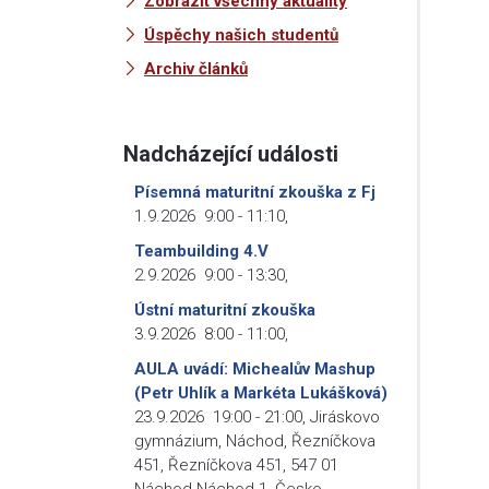
Zobrazit všechny aktuality
Úspěchy našich studentů
Archiv článků
Nadcházející události
Písemná maturitní zkouška z Fj
1.9.2026
9:00
-
11:10
,
Teambuilding 4.V
2.9.2026
9:00
-
13:30
,
Ústní maturitní zkouška
3.9.2026
8:00
-
11:00
,
AULA uvádí: Michealův Mashup
(Petr Uhlík a Markéta Lukášková)
23.9.2026
19:00
-
21:00
,
Jiráskovo
gymnázium, Náchod, Řezníčkova
451, Řezníčkova 451, 547 01
Náchod-Náchod 1, Česko