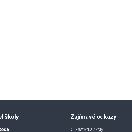
el školy
Zajímavé odkazy
koda
Nástěnka školy