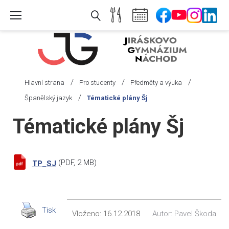
Skip
to
content
/
/
/
Hlavní strana
Pro studenty
Předměty a výuka
/
Španělský jazyk
Tématické plány Šj
Tématické plány Šj
(
PDF
, 2 MB)
TP_SJ
Tisk
Vloženo:
16.12.2018
Autor:
Pavel Škoda