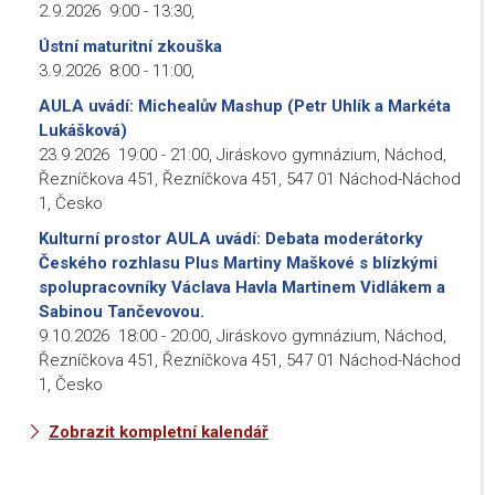
2.9.2026
9:00
-
13:30
,
Ústní maturitní zkouška
3.9.2026
8:00
-
11:00
,
AULA uvádí: Michealův Mashup (Petr Uhlík a Markéta
Lukášková)
23.9.2026
19:00
-
21:00
,
Jiráskovo gymnázium, Náchod,
Řezníčkova 451, Řezníčkova 451, 547 01 Náchod-Náchod
1, Česko
Kulturní prostor AULA uvádí: Debata moderátorky
Českého rozhlasu Plus Martiny Maškové s blízkými
spolupracovníky Václava Havla Martinem Vidlákem a
Sabinou Tančevovou.
9.10.2026
18:00
-
20:00
,
Jiráskovo gymnázium, Náchod,
Řezníčkova 451, Řezníčkova 451, 547 01 Náchod-Náchod
1, Česko
Zobrazit kompletní kalendář