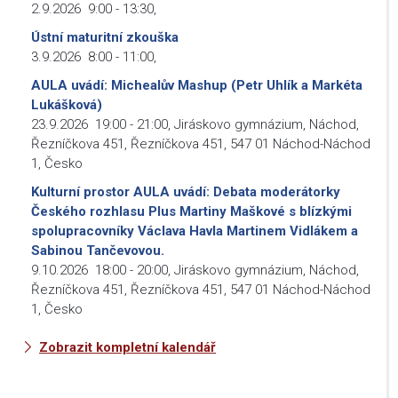
2.9.2026
9:00
-
13:30
,
Ústní maturitní zkouška
3.9.2026
8:00
-
11:00
,
AULA uvádí: Michealův Mashup (Petr Uhlík a Markéta
Lukášková)
23.9.2026
19:00
-
21:00
,
Jiráskovo gymnázium, Náchod,
Řezníčkova 451, Řezníčkova 451, 547 01 Náchod-Náchod
1, Česko
Kulturní prostor AULA uvádí: Debata moderátorky
Českého rozhlasu Plus Martiny Maškové s blízkými
spolupracovníky Václava Havla Martinem Vidlákem a
Sabinou Tančevovou.
9.10.2026
18:00
-
20:00
,
Jiráskovo gymnázium, Náchod,
Řezníčkova 451, Řezníčkova 451, 547 01 Náchod-Náchod
1, Česko
Zobrazit kompletní kalendář