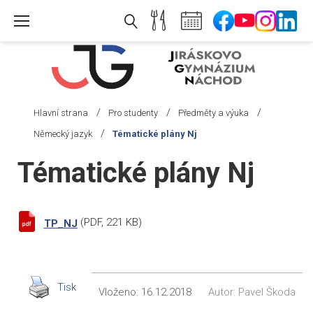
Skip
to
content
/
/
/
Hlavní strana
Pro studenty
Předměty a výuka
/
Německý jazyk
Tématické plány Nj
Tématické plány Nj
(
PDF
, 221 KB)
TP_NJ
Tisk
Vloženo:
16.12.2018
Autor:
Pavel Škoda