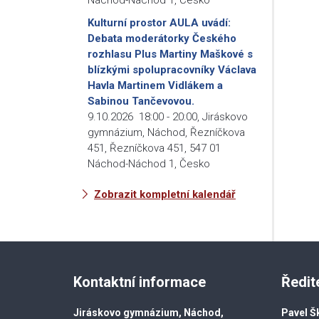
Kulturní prostor AULA uvádí:
Debata moderátorky Českého
rozhlasu Plus Martiny Maškové s
blízkými spolupracovníky Václava
Havla Martinem Vidlákem a
Sabinou Tančevovou.
9.10.2026
18:00
-
20:00
,
Jiráskovo
gymnázium, Náchod, Řezníčkova
451, Řezníčkova 451, 547 01
Náchod-Náchod 1, Česko
Zobrazit kompletní kalendář
Kontaktní informace
Ředit
Jiráskovo gymnázium, Náchod,
Pavel Š