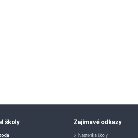
el školy
Zajímavé odkazy
koda
Nástěnka školy