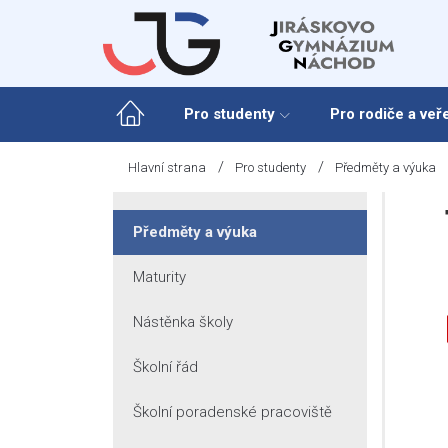
Skip
to
content
Pro studenty
Pro rodiče a veř
/
/
Hlavní strana
Pro studenty
Předměty a výuka
Předměty a výuka
Maturity
Nástěnka školy
Školní řád
Školní poradenské pracoviště