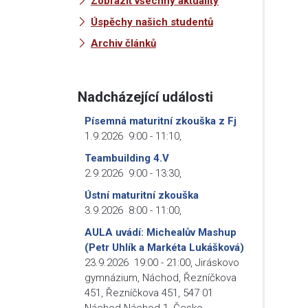
Zobrazit všechny aktuality
Úspěchy našich studentů
Archiv článků
Nadcházející události
Písemná maturitní zkouška z Fj
1.9.2026
9:00
-
11:10
,
Teambuilding 4.V
2.9.2026
9:00
-
13:30
,
Ústní maturitní zkouška
3.9.2026
8:00
-
11:00
,
AULA uvádí: Michealův Mashup
(Petr Uhlík a Markéta Lukášková)
23.9.2026
19:00
-
21:00
,
Jiráskovo
gymnázium, Náchod, Řezníčkova
451, Řezníčkova 451, 547 01
Náchod-Náchod 1, Česko