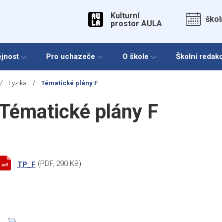
Kulturní
škol
prostor AULA
ejnost
Pro uchazeče
O škole
Školní redak
/
/
Fyzika
Tématické plány F
Tématické plány F
(
PDF
, 290 KB)
TP_F