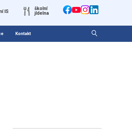
školní
ní IS
jídelna
ce
Kontakt