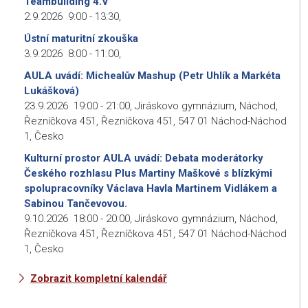
Teambuilding 4.V
2.9.2026
9:00
-
13:30
,
Ústní maturitní zkouška
3.9.2026
8:00
-
11:00
,
AULA uvádí: Michealův Mashup (Petr Uhlík a Markéta
Lukášková)
23.9.2026
19:00
-
21:00
,
Jiráskovo gymnázium, Náchod,
Řezníčkova 451, Řezníčkova 451, 547 01 Náchod-Náchod
1, Česko
Kulturní prostor AULA uvádí: Debata moderátorky
Českého rozhlasu Plus Martiny Maškové s blízkými
spolupracovníky Václava Havla Martinem Vidlákem a
Sabinou Tančevovou.
9.10.2026
18:00
-
20:00
,
Jiráskovo gymnázium, Náchod,
Řezníčkova 451, Řezníčkova 451, 547 01 Náchod-Náchod
1, Česko
Zobrazit kompletní kalendář