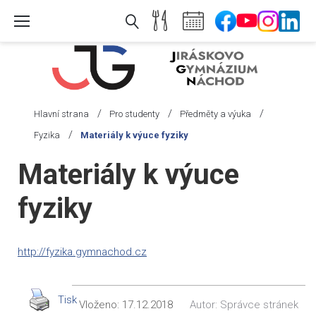
Skip
to
content
/
/
/
Hlavní strana
Pro studenty
Předměty a výuka
/
Fyzika
Materiály k výuce fyziky
Materiály k výuce
fyziky
http://fyzika.gymnachod.cz
Tisk
Vloženo:
17.12.2018
Autor:
Správce stránek