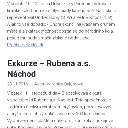
V sobotu 10. 12. se na Univerzitě v Pardubicích konalo
krajské kolo Chemické olympiády kategorie A. Naši školu
reprezentoval Ondřej Horký (8. W) a Petr Roztočil (4. B).
A jak to vše dopadlo? Ondra skončil na krásném druhém
místě a získal tak možnost dostat se do národního kola,
pokud mu budou stačit získané body. Jeho ...
Přečíst celý článek
Exkurze – Rubena a.s.
Náchod
23.11.2016
Veronika Balcarova
V pátek 11. listopadu třída 4.B absolvovala exkurzi
v společnosti Rubena a.s. Náchod. Táto společnost je
tradičním českým výrobcem pryžových, pryžokovových
a pryžotextilních výrobků s více než 100 letou historií.
Vyrábí zejména pláště a duše pro jízdní kola a hokejové
puky. Kdo neví, tak puky Rubeny byly vybrány jako oficiální