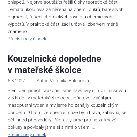
chlapců. Nejprve soutěžící řešili úlohy teoretické části.
Témata úkolů byla zaměřena na chemii cukrů, barevných
pigmentů, řešení chemických rovnic a chemických
výpočtů. V praktické části žáci určovali zbarvení méně
známého ...
Přečíst celý článek
Kouzelnické dopoledne
v mateřské školce
5.3.2017
Veronika Balcarova
První den jarních prázdnin jsme navštívily s Lucii Tučkovou
z 3.B děti v mateřské školce v Libňatove. Začal jim
masopustní týden a my jsme ho zahájily kouzelnickým
pondělím. O tom, že chemie může být i hravá, zábavná, se
děti hned přesvědčily. Připravily jsme pro ně zajímavé
pokusy a povídaly jsme si s nimi o všem, ...
Přečíst celý článek