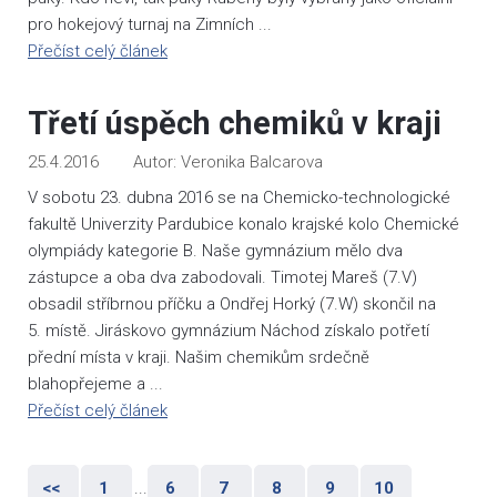
pro hokejový turnaj na Zimních ...
Přečíst celý článek
Třetí úspěch chemiků v kraji
25.4.2016
Veronika Balcarova
V sobotu 23. dubna 2016 se na Chemicko-technologické
fakultě Univerzity Pardubice konalo krajské kolo Chemické
olympiády kategorie B. Naše gymnázium mělo dva
zástupce a oba dva zabodovali. Timotej Mareš (7.V)
obsadil stříbrnou příčku a Ondřej Horký (7.W) skončil na
5. místě. Jiráskovo gymnázium Náchod získalo potřetí
přední místa v kraji. Našim chemikům srdečně
blahopřejeme a ...
Přečíst celý článek
<<
1
...
6
7
8
9
10