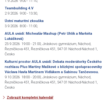
1.9.2026
9:00
-
11:10
,
Teambuilding 4.V
2.9.2026
9:00
-
13:30
,
Ústní maturitní zkouška
3.9.2026
8:00
-
11:00
,
AULA uvádí: Michealův Mashup (Petr Uhlík a Markéta
Lukášková)
23.9.2026
19:00
-
21:00
,
Jiráskovo gymnázium, Náchod,
Řezníčkova 451, Řezníčkova 451, 547 01 Náchod-Náchod 1,
Česko
Kulturní prostor AULA uvádí: Debata moderátorky Českého
rozhlasu Plus Martiny Maškové s blízkými spolupracovníky
Václava Havla Martinem Vidlákem a Sabinou Tančevovou.
9.10.2026
18:00
-
20:00
,
Jiráskovo gymnázium, Náchod,
Řezníčkova 451, Řezníčkova 451, 547 01 Náchod-Náchod 1,
Česko
Zobrazit kompletní kalendář