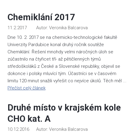
Chemiklání 2017
11.2.2017
Veronika Balcarova
Dne 10. 2. 2017 se na chemicko-technologické fakultě
Univerzity Pardubice konal druhý ročník soutěže
Chemiklání. Řešení mnohdy velmi náročných úloh se
zúčastnilo na čtyřicet tří- až pětičlenných týmů
středoškoláků z České a Slovenské republiky, objevil se
dokonce i polsky mluvící tým. Účastníci se v časovém
limitu 120 minut snažili vyřešit co nejvíce úkolů. Těch měl ...
Přečíst celý článek
Druhé místo v krajském kole
CHO kat. A
10.12.2016
Veronika Balcarova