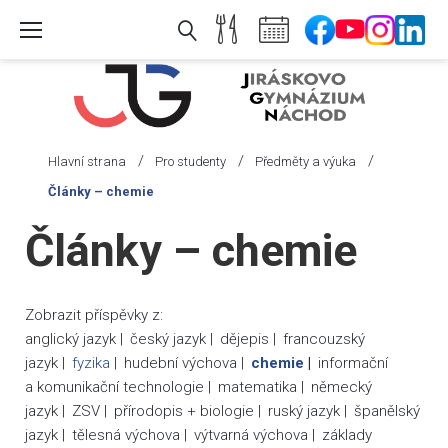
Skip
to
content
/
/
/
Hlavní strana
Pro studenty
Předměty a výuka
Články – chemie
Články
Články – chemie
-
chemie
Zobrazit příspěvky z:
anglický jazyk
český jazyk
dějepis
francouzský
jazyk
fyzika
hudební výchova
chemie
informační
a komunikační technologie
matematika
německý
jazyk
ZSV
přírodopis + biologie
ruský jazyk
španělský
jazyk
tělesná výchova
výtvarná výchova
základy