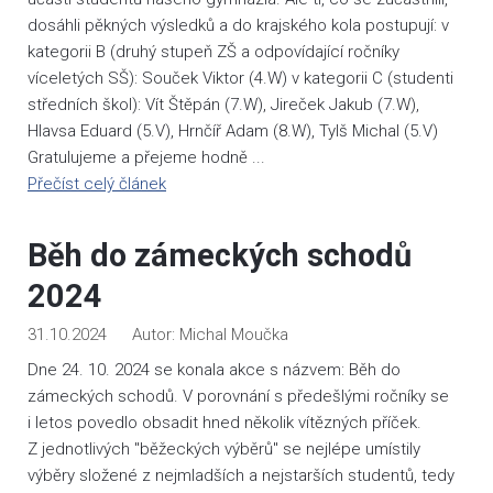
dosáhli pěkných výsledků a do krajského kola postupují: v
kategorii B (druhý stupeň ZŠ a odpovídající ročníky
víceletých SŠ): Souček Viktor (4.W) v kategorii C (studenti
středních škol): Vít Štěpán (7.W), Jireček Jakub (7.W),
Hlavsa Eduard (5.V), Hrnčíř Adam (8.W), Tylš Michal (5.V)
Gratulujeme a přejeme hodně ...
Přečíst celý článek
Běh do zámeckých schodů
2024
31.10.2024
Michal Moučka
Dne 24. 10. 2024 se konala akce s názvem: Běh do
zámeckých schodů. V porovnání s předešlými ročníky se
i letos povedlo obsadit hned několik vítězných příček.
Z jednotlivých "běžeckých výběrů" se nejlépe umístily
výběry složené z nejmladších a nejstarších studentů, tedy