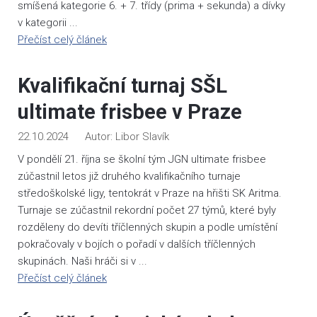
smíšená kategorie 6. + 7. třídy (prima + sekunda) a dívky
v kategorii ...
Přečíst celý článek
Kvalifikační turnaj SŠL
ultimate frisbee v Praze
22.10.2024
Libor Slavík
V pondělí 21. října se školní tým JGN ultimate frisbee
zúčastnil letos již druhého kvalifikačního turnaje
středoškolské ligy, tentokrát v Praze na hřišti SK Aritma.
Turnaje se zúčastnil rekordní počet 27 týmů, které byly
rozděleny do devíti tříčlenných skupin a podle umístění
pokračovaly v bojích o pořadí v dalších tříčlenných
skupinách. Naši hráči si v ...
Přečíst celý článek