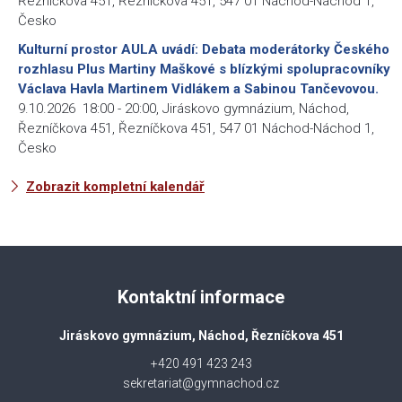
Řezníčkova 451, Řezníčkova 451, 547 01 Náchod-Náchod 1,
Česko
Kulturní prostor AULA uvádí: Debata moderátorky Českého
rozhlasu Plus Martiny Maškové s blízkými spolupracovníky
Václava Havla Martinem Vidlákem a Sabinou Tančevovou.
9.10.2026
18:00
-
20:00
,
Jiráskovo gymnázium, Náchod,
Řezníčkova 451, Řezníčkova 451, 547 01 Náchod-Náchod 1,
Česko
Zobrazit kompletní kalendář
Kontaktní informace
Jiráskovo gymnázium, Náchod, Řezníčkova 451
+420 491 423 243
sekretariat@gymnachod.cz