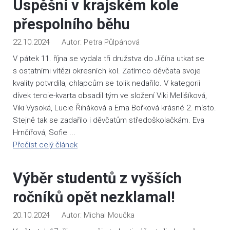
Úspěšní v krajském kole
přespolního běhu
22.10.2024
Petra Půlpánová
V pátek 11. října se vydala tři družstva do Jičína utkat se
s ostatními vítězi okresních kol. Zatímco děvčata svoje
kvality potvrdila, chlapcům se tolik nedařilo. V kategorii
dívek tercie-kvarta obsadil tým ve složení Viki Melišíková,
Viki Vysoká, Lucie Řiháková a Ema Bořková krásné 2. místo.
Stejně tak se zadařilo i děvčatům středoškolačkám. Eva
Hrnčířová, Sofie ...
Přečíst celý článek
Výběr studentů z vyšších
ročníků opět nezklamal!
20.10.2024
Michal Moučka