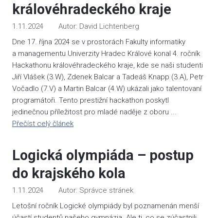
královéhradeckého kraje
1.11.2024
David Lichtenberg
Dne 17. října 2024 se v prostorách Fakulty informatiky
a managementu Univerzity Hradec Králové konal 4. ročník
Hackathonu královéhradeckého kraje, kde se naši studenti
Jiří Vlášek (3.W), Zdenek Balcar a Tadeáš Knapp (3.A), Petr
Vočadlo (7.V) a Martin Balcar (4.W) ukázali jako talentovaní
programátoři. Tento prestižní hackathon poskytl
jedinečnou příležitost pro mladé naděje z oboru ...
Přečíst celý článek
Logická olympiáda – postup
do krajského kola
1.11.2024
Správce stránek
Letošní ročník Logické olympiády byl poznamenán menší
účastí studentů našeho gymnázia. Ale ti, co se zúčastnili,