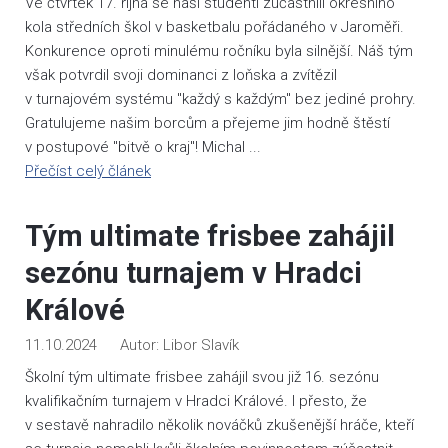
Ve čtvrtek 17. října se naši studenti zúčastnili okresního
kola středních škol v basketbalu pořádaného v Jaroměři.
Konkurence oproti minulému ročníku byla silnější. Náš tým
však potvrdil svoji dominanci z loňska a zvítězil
v turnajovém systému "každý s každým" bez jediné prohry.
Gratulujeme našim borcům a přejeme jim hodně štěstí
v postupové "bitvě o kraj"! Michal ...
Přečíst celý článek
Tým ultimate frisbee zahájil
sezónu turnajem v Hradci
Králové
11.10.2024
Libor Slavík
Školní tým ultimate frisbee zahájil svou již 16. sezónu
kvalifikačním turnajem v Hradci Králové. I přesto, že
v sestavě nahradilo několik nováčků zkušenější hráče, kteří