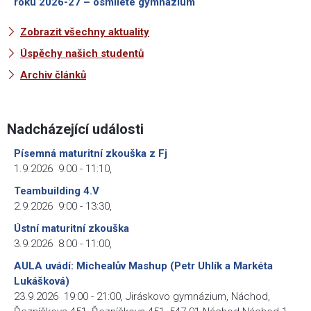
roku 2026-27 – osmileté gymnázium
Zobrazit všechny aktuality
Úspěchy našich studentů
Archiv článků
Nadcházející události
Písemná maturitní zkouška z Fj
1.9.2026
9:00
-
11:10
,
Teambuilding 4.V
2.9.2026
9:00
-
13:30
,
Ústní maturitní zkouška
3.9.2026
8:00
-
11:00
,
AULA uvádí: Michealův Mashup (Petr Uhlík a Markéta
Lukášková)
23.9.2026
19:00
-
21:00
,
Jiráskovo gymnázium, Náchod,