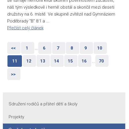
se turnaje nemohli kvůli školním povinnostem zúčastnit,
náš tým výsledkově i herně obstál a skončil mezi deseti
družstvy na 6. místě. Ve skupině zvítězil nad Gymnáziem
Poděbrady "B" 8:1 a ...
Přečíst celý článek
<<
1
...
6
7
8
9
10
11
12
13
14
15
16
...
70
>>
Sdružení rodičů a přátel dětí a školy
Projekty