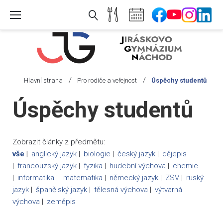
Skip
to
content
/
/
Hlavní strana
Pro rodiče a veřejnost
Úspěchy studentů
Úspěchy
Úspěchy studentů
studentů
Zobrazit články z předmětu:
vše
anglický jazyk
biologie
český jazyk
dějepis
francouzský jazyk
fyzika
hudební výchova
chemie
informatika
matematika
německý jazyk
ZSV
ruský
jazyk
španělský jazyk
tělesná výchova
výtvarná
výchova
zeměpis