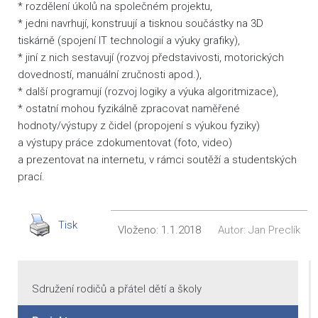
* rozdělení úkolů na společném projektu,
* jedni navrhují, konstruují a tisknou součástky na 3D
tiskárně (spojení IT technologií a výuky grafiky),
* jiní z nich sestavují (rozvoj představivosti, motorických
dovedností, manuální zručnosti apod.),
* další programují (rozvoj logiky a výuka algoritmizace),
* ostatní mohou fyzikálně zpracovat naměřené
hodnoty/výstupy z čidel (propojení s výukou fyziky)
a výstupy práce zdokumentovat (foto, video)
a prezentovat na internetu, v rámci soutěží a studentských
prací.
Tisk
Vloženo:
1.1.2018
Autor:
Jan Preclík
Sdružení rodičů a přátel dětí a školy