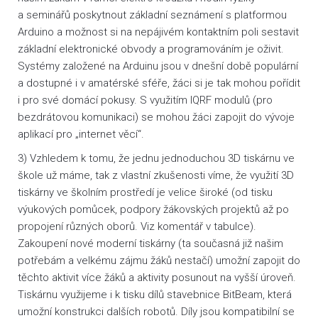
a seminářů poskytnout základní seznámení s platformou
Arduino a možnost si na nepájivém kontaktním poli sestavit
základní elektronické obvody a programováním je oživit.
Systémy založené na Arduinu jsou v dnešní době populární
a dostupné i v amatérské sféře, žáci si je tak mohou pořídit
i pro své domácí pokusy. S využitím IQRF modulů (pro
bezdrátovou komunikaci) se mohou žáci zapojit do vývoje
aplikací pro „internet věcí“.
3) Vzhledem k tomu, že jednu jednoduchou 3D tiskárnu ve
škole už máme, tak z vlastní zkušenosti víme, že využití 3D
tiskárny ve školním prostředí je velice široké (od tisku
výukových pomůcek, podpory žákovských projektů až po
propojení různých oborů. Viz komentář v tabulce).
Zakoupení nové moderní tiskárny (ta současná již našim
potřebám a velkému zájmu žáků nestačí) umožní zapojit do
těchto aktivit více žáků a aktivity posunout na vyšší úroveň.
Tiskárnu využijeme i k tisku dílů stavebnice BitBeam, která
umožní konstrukci dalších robotů. Díly jsou kompatibilní se