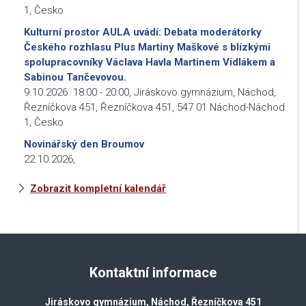
1, Česko
Kulturní prostor AULA uvádí: Debata moderátorky
Českého rozhlasu Plus Martiny Maškové s blízkými
spolupracovníky Václava Havla Martinem Vidlákem a
Sabinou Tančevovou.
9.10.2026
18:00
-
20:00
,
Jiráskovo gymnázium, Náchod,
Řezníčkova 451, Řezníčkova 451, 547 01 Náchod-Náchod
1, Česko
Novinářský den Broumov
22.10.2026
,
Zobrazit kompletní kalendář
Kontaktní informace
Jiráskovo gymnázium, Náchod, Řezníčkova 451