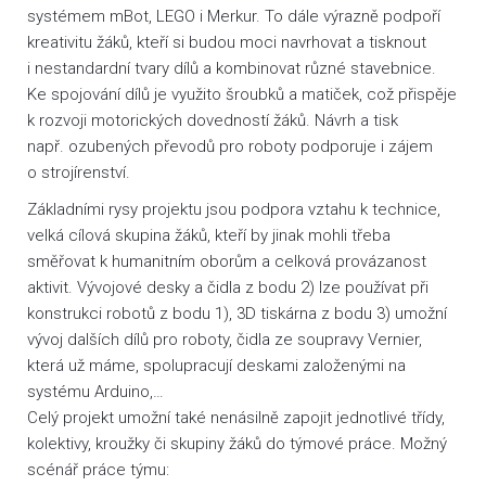
systémem mBot, LEGO i Merkur. To dále výrazně podpoří
kreativitu žáků, kteří si budou moci navrhovat a tisknout
i nestandardní tvary dílů a kombinovat různé stavebnice.
Ke spojování dílů je využito šroubků a matiček, což přispěje
k rozvoji motorických dovedností žáků. Návrh a tisk
např. ozubených převodů pro roboty podporuje i zájem
o strojírenství.
Základními rysy projektu jsou podpora vztahu k technice,
velká cílová skupina žáků, kteří by jinak mohli třeba
směřovat k humanitním oborům a celková provázanost
aktivit. Vývojové desky a čidla z bodu 2) lze používat při
konstrukci robotů z bodu 1), 3D tiskárna z bodu 3) umožní
vývoj dalších dílů pro roboty, čidla ze soupravy Vernier,
která už máme, spolupracují deskami založenými na
systému Arduino,…
Celý projekt umožní také nenásilně zapojit jednotlivé třídy,
kolektivy, kroužky či skupiny žáků do týmové práce. Možný
scénář práce týmu: