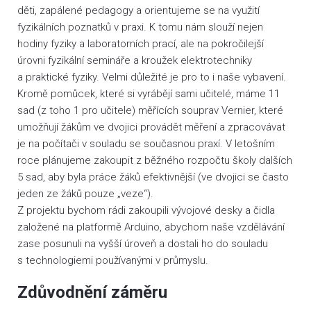
děti, zapálené pedagogy a orientujeme se na využití
fyzikálních poznatků v praxi. K tomu nám slouží nejen
hodiny fyziky a laboratorních prací, ale na pokročilejší
úrovni fyzikální semináře a kroužek elektrotechniky
a praktické fyziky. Velmi důležité je pro to i naše vybavení.
Kromě pomůcek, které si vyrábějí sami učitelé, máme 11
sad (z toho 1 pro učitele) měřících souprav Vernier, které
umožňují žákům ve dvojici provádět měření a zpracovávat
je na počítači v souladu se současnou praxí. V letošním
roce plánujeme zakoupit z běžného rozpočtu školy dalších
5 sad, aby byla práce žáků efektivnější (ve dvojici se často
jeden ze žáků pouze „veze“).
Z projektu bychom rádi zakoupili vývojové desky a čidla
založené na platformě Arduino, abychom naše vzdělávání
zase posunuli na vyšší úroveň a dostali ho do souladu
s technologiemi používanými v průmyslu.
Zdůvodnění záměru