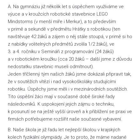
A. Na gymnáziu již několik let s úspěchem využíváme ve
výuce a v kroužcích robotické stavebnice LEGO
Mindstorms (v menší míře i Merkur), a to především
v primě a sekundě v předmětu Hrátky s robotikou (ten
navštěvuje 42 žáků a zájem o něj stále stoupá, v primě si ho
z nabídky volitelných předmětů zvolila 1/2 žáků), ve
3. a 4. ročníku v Semináři z programování (24 žáků)
a v robotickém kroužku (cca 20 žáků – další jsme z důvodu
nedostatku stavebnic museli odmítnout).
Jeden tříčlenný tým našich žáků jsme dokázali připravit tak,
že v soutěžích vítězí i nad vysokoškoláky studujícími
robotiku. Úspěchy jsme měli i v mezinárodních soutěžích.
Tito úspěšní žáci mají v současné době široké řady
následovníků. K uspokojení jejich zájmu o techniku,
k posunutí se na ještě vyšší úroveň a k přiblížení se praxi ve
firmách potřebujeme rozšířit naše současné vybavení.
B. Naše škola je již řadu let nejlepší školou v krajských
kolech fyzikální olympiády. Je to proto, že máme nadané