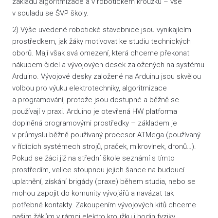
základů algoritmizace a v robotickém kroužku – vše
v souladu se ŠVP školy.
2) Výše uvedené robotické stavebnice jsou vynikajícím
prostředkem, jak žáky motivovat ke studiu technických
oborů. Mají však svá omezení, která chceme překonat
nákupem čidel a vývojových desek založených na systému
Arduino. Vývojové desky založené na Arduinu jsou skvělou
volbou pro výuku elektrotechniky, algoritmizace
a programování, protože jsou dostupné a běžně se
používají v praxi. Arduino je otevřená HW platforma
doplněná programovými prostředky – základem je
v průmyslu běžně používaný procesor ATMega (používaný
v řídících systémech strojů, praček, mikrovlnek, dronů…).
Pokud se žáci již na střední škole seznámí s tímto
prostředím, velice stoupnou jejich šance na budoucí
uplatnění, získání brigády (praxe) během studia, nebo se
mohou zapojit do komunity vývojářů a navázat tak
potřebné kontakty. Zakoupením vývojových kitů chceme
našim žákům v rámci elektro kroužku i hodin fyziky