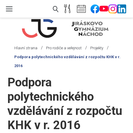
Skip
to
content
/
/
/
Hlavní strana
Pro rodiče a veřejnost
Projekty
Podpora polytechnického vzdělávání z rozpočtu KHK v r.
2016
Podpora
polytechnického
vzdělávání z rozpočtu
KHK v r. 2016