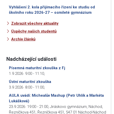
Vyhlášení 2. kola přijímacího řízení ke studiu od
školního roku 2026-27 – osmileté gymnázium
Zobrazit všechny aktuality
Úspěchy našich studentů
Archiv článků
Nadcházející události
Písemná maturitní zkouška z Fj
1.9.2026
9:00
-
11:10
,
Ústní maturitní zkouška
3.9.2026
8:00
-
11:00
,
AULA uvádí: Michealův Mashup (Petr Uhlík a Markéta
Lukášková)
23.9.2026
19:00
-
21:00
,
Jiráskovo gymnázium, Náchod,
Řezníčkova 451, Řezníčkova 451, 547 01 Náchod-Náchod