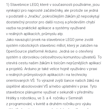
1) Stavebnice LEGO, které v současnosti používáme, jsou
vynikající pro naprosté začátečníky, ale protože se jedná
v podstatě o „hračku“, pokročilejším žákům již neposkytují
dostatečný prostor pro další rozvoj a především chybí
vazba na praktické aplikace a systémy využívané
v reálných aplikacích, průmyslu atp.
Jako navazující prvek na stavebnice LEGO jsme zvolili
systém robotických stavebnic mBot, který je založen na
OpenSource platformě Arduino. Jedná se o otevřený
systém s obrovskou celosvětovou komunitou uživatelů. To
otevírá cestu našim žákům k tisícům nejrůznějších aplikací
a projektů. Arduino je také velice hojně využíváno v praxi
v reálných průmyslových aplikacích i na technicky
orientovaných VŠ. To výrazně zvýší šance našich žáků na
úspěšné absolovování VŠ a/nebo uplatnění v praxi. Tyto
stavebnice plánujeme využívat v sekundě v předmětu
Hrátky s robotikou, ve 3. a 4. ročníku v Semináři
z programování, v kvintě a druhém ročníku pro výuku