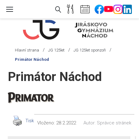
Skip
to
content
/
/
/
Hlavní strana
JG 125let
JG 125let sponzoři
Primátor Náchod
Primátor Náchod
Tisk
Vloženo:
28.2.2022
Autor:
Správce stránek