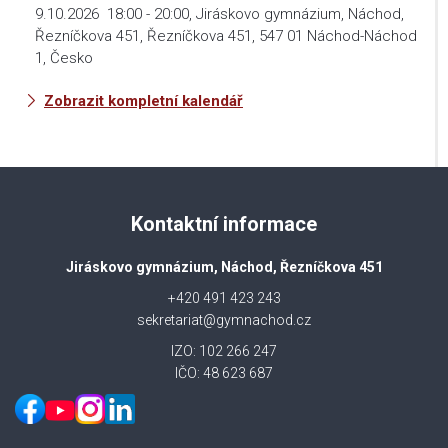
9.10.2026
18:00
-
20:00
,
Jiráskovo gymnázium, Náchod,
Řezníčkova 451, Řezníčkova 451, 547 01 Náchod-Náchod
1, Česko
Zobrazit kompletní kalendář
Kontaktní informace
Jiráskovo gymnázium, Náchod, Řezníčkova 451
+420 491 423 243
sekretariat@gymnachod.cz
IZO: 102 266 247
IČO: 48 623 687