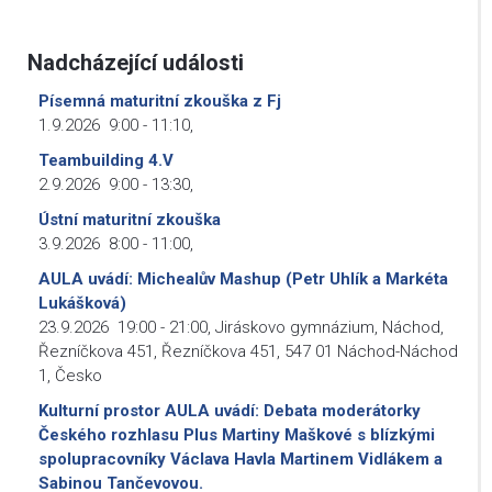
Nadcházející události
Písemná maturitní zkouška z Fj
1.9.2026
9:00
-
11:10
,
Teambuilding 4.V
2.9.2026
9:00
-
13:30
,
Ústní maturitní zkouška
3.9.2026
8:00
-
11:00
,
AULA uvádí: Michealův Mashup (Petr Uhlík a Markéta
Lukášková)
23.9.2026
19:00
-
21:00
,
Jiráskovo gymnázium, Náchod,
Řezníčkova 451, Řezníčkova 451, 547 01 Náchod-Náchod
1, Česko
Kulturní prostor AULA uvádí: Debata moderátorky
Českého rozhlasu Plus Martiny Maškové s blízkými
spolupracovníky Václava Havla Martinem Vidlákem a
Sabinou Tančevovou.