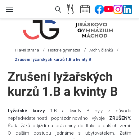
Skip
to
content
/
/
/
Hlavní strana
Historie gymnázia
Archiv článků
Zrušení lyžařských kurzů 1.B a kvinty B
Zrušení lyžařských
kurzů 1.B a kvinty B
Lyžařské kurzy
1.B a kvinty B byly z důvodu
nepředvídatelnosti poprázdninového vývoje
ZRUŠENY.
Řada žáků odjíždí na prázdniny do Itálie a dalších zemí.
O dalším postupu jednáme s ubytovatelem. Zatím