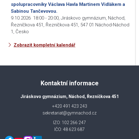
spolupracovníky Václava Havla Martinem Vidlákem a
Sabinou Tančevovou.
9.10.2026
18:00
-
20:00
,
Jiráskovo gymnázium, Náchod,
Řezníčkova 451, Řezníčkova 451, 547 01 Náchod-Náchod
1, Česko
Zobrazit kompletní kalendář
Kontaktní informace
Jiráskovo gymnázium, Náchod, Řezníčkova 451
+420 491 423 243
sekretariat@gymnachod.cz
IZO: 102 266 247
IČO: 48 623 687