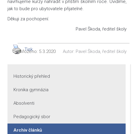
navrhujeme kurzy nahradit v příštím školním roce. Uvidíme,
jak to bude pro ubytovatele přijatelné.
Děkuji za pochopení.
Pavel Škoda, ředitel školy
Tisk
Vloženo:
5.3.2020
Autor:
Pavel Škoda, ředitel školy
Historický přehled
Kronika gymnázia
Absolventi
Pedagogický sbor
Archiv článků