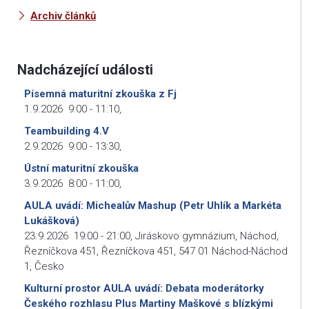
Archiv článků
Nadcházející události
Písemná maturitní zkouška z Fj
1.9.2026
9:00
-
11:10
,
Teambuilding 4.V
2.9.2026
9:00
-
13:30
,
Ústní maturitní zkouška
3.9.2026
8:00
-
11:00
,
AULA uvádí: Michealův Mashup (Petr Uhlík a Markéta
Lukášková)
23.9.2026
19:00
-
21:00
,
Jiráskovo gymnázium, Náchod,
Řezníčkova 451, Řezníčkova 451, 547 01 Náchod-Náchod
1, Česko
Kulturní prostor AULA uvádí: Debata moderátorky
Českého rozhlasu Plus Martiny Maškové s blízkými