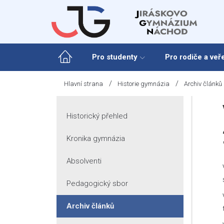
Skip
to
content
Pro studenty
Pro rodiče a veř
/
/
Hlavní strana
Historie gymnázia
Archiv článků
Historický přehled
Kronika gymnázia
Absolventi
Pedagogický sbor
Archiv článků