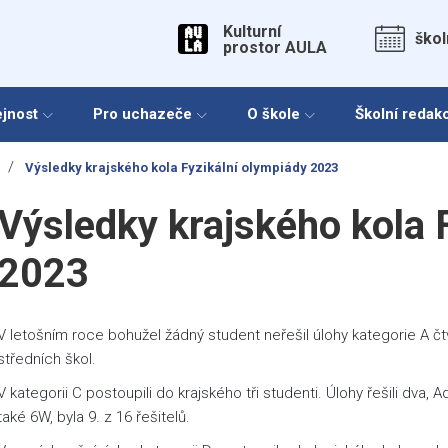
Kulturní
škol
prostor AULA
ejnost
Pro uchazeče
O škole
Školní redak
/
Výsledky krajského kola Fyzikální olympiády 2023
Výsledky krajského kola 
2023
V letošním roce bohužel žádný student neřešil úlohy kategorie A čtvr
středních škol.
V kategorii C postoupili do krajského tři studenti. Úlohy řešili dva,
také 6W, byla 9. z 16 řešitelů.