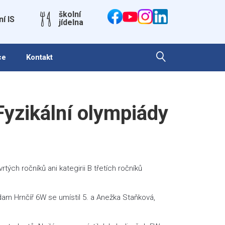
školní
ní IS
jídelna
ce
Kontakt
Fyzikální olympiády
tých ročníků ani kategirii B třetích ročníků
 Adam Hrnčíř 6W se umístil 5. a Anežka Staňková,