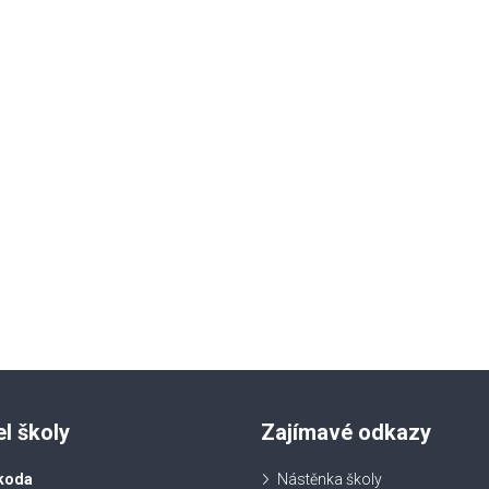
el školy
Zajímavé odkazy
koda
Nástěnka školy