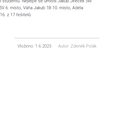
m studentů. Nejlépe se umístil Jakub Jireček 5W
5V 6. místo, Váňa Jakub 1B 10. místo, Adéla
6. z 17 řešitelů.
Vloženo:
1.6.2023
Autor:
Zdeněk Polák