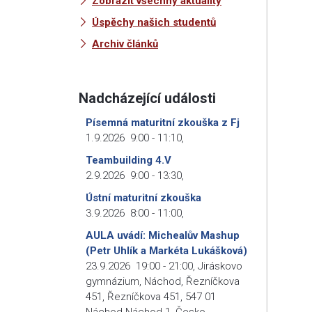
Zobrazit všechny aktuality
Úspěchy našich studentů
Archiv článků
Nadcházející události
Písemná maturitní zkouška z Fj
1.9.2026
9:00
-
11:10
,
Teambuilding 4.V
2.9.2026
9:00
-
13:30
,
Ústní maturitní zkouška
3.9.2026
8:00
-
11:00
,
AULA uvádí: Michealův Mashup
(Petr Uhlík a Markéta Lukášková)
23.9.2026
19:00
-
21:00
,
Jiráskovo
gymnázium, Náchod, Řezníčkova
451, Řezníčkova 451, 547 01
Náchod-Náchod 1, Česko