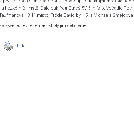
V prvních ročnících v kategorii D postoupilo do krajského kola sed
na hezkém 3. místě. Dále pak Petr Bureš 5V 5. místo, Vočadlo Petr 
Taufmanová 1B 11.místo, Fröde David byl 15. a Michaela Šmejdová 1
Za skvělou reprezentaci školy jim děkujeme.
Tisk