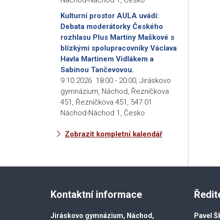
Kulturní prostor AULA uvádí:
Debata moderátorky Českého
rozhlasu Plus Martiny Maškové s
blízkými spolupracovníky Václava
Havla Martinem Vidlákem a
Sabinou Tančevovou.
9.10.2026
18:00
-
20:00
,
Jiráskovo
gymnázium, Náchod, Řezníčkova
451, Řezníčkova 451, 547 01
Náchod-Náchod 1, Česko
Zobrazit kompletní kalendář
Kontaktní informace
Ředit
Jiráskovo gymnázium, Náchod,
Pavel Š