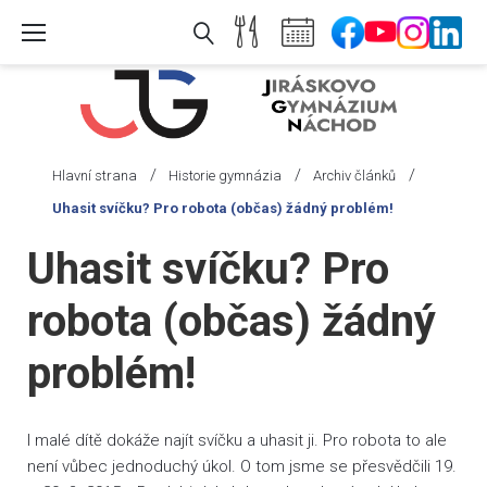
Skip
to
content
/
/
/
Hlavní strana
Historie gymnázia
Archiv článků
Uhasit svíčku? Pro robota (občas) žádný problém!
Uhasit svíčku? Pro
robota (občas) žádný
problém!
I malé dítě dokáže najít svíčku a uhasit ji. Pro robota to ale
není vůbec jednoduchý úkol. O tom jsme se přesvědčili 19.