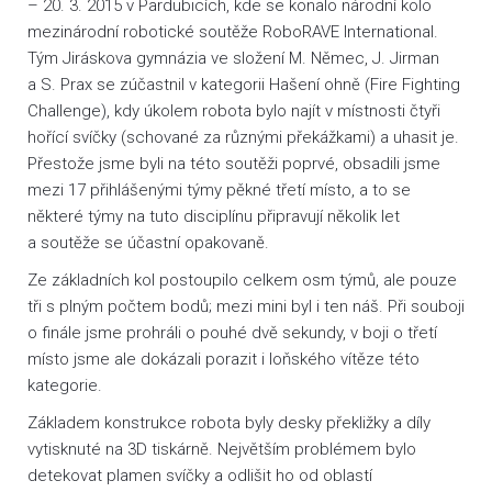
– 20. 3. 2015 v Pardubicích, kde se konalo národní kolo
mezinárodní robotické soutěže RoboRAVE International.
Tým Jiráskova gymnázia ve složení M. Němec, J. Jirman
a S. Prax se zúčastnil v kategorii Hašení ohně (Fire Fighting
Challenge), kdy úkolem robota bylo najít v místnosti čtyři
hořící svíčky (schované za různými překážkami) a uhasit je.
Přestože jsme byli na této soutěži poprvé, obsadili jsme
mezi 17 přihlášenými týmy pěkné třetí místo, a to se
některé týmy na tuto disciplínu připravují několik let
a soutěže se účastní opakovaně.
Ze základních kol postoupilo celkem osm týmů, ale pouze
tři s plným počtem bodů; mezi mini byl i ten náš. Při souboji
o finále jsme prohráli o pouhé dvě sekundy, v boji o třetí
místo jsme ale dokázali porazit i loňského vítěze této
kategorie.
Základem konstrukce robota byly desky překližky a díly
vytisknuté na 3D tiskárně. Největším problémem bylo
detekovat plamen svíčky a odlišit ho od oblastí