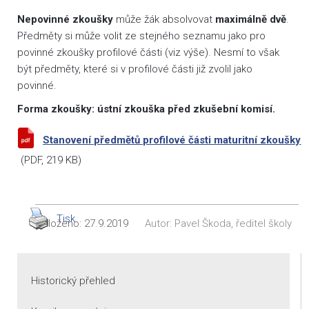
Nepovinné zkoušky
může žák absolvovat
maximálně dvě
.
Předměty si může volit ze stejného seznamu jako pro
povinné zkoušky profilové části (viz výše). Nesmí to však
být předměty, které si v profilové části již zvolil jako
povinné.
Forma zkoušky: ústní zkouška před zkušební komisí.
Stanovení předmětů profilové části maturitní zkoušky
(
PDF
, 219 KB)
Tisk
Vloženo:
27.9.2019
Autor:
Pavel Škoda, ředitel školy
Historický přehled