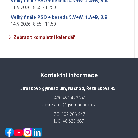
Velký finále PSO + beseda 4.V+W, 2.A+B, 3.A
11.9.2026
8:55
-
11:50
,
Velký finále PSO + beseda 5.V+W, 1.A+B, 3.B
14.9.2026
8:55
-
11:50
,
Zobrazit kompletní kalendář
Kontaktní informace
Jiráskovo gymnázium, Náchod, Řezníčkova 451
+420 491 423 243
sekretariat@gymnachod.cz
IZO: 102 266 247
IČO: 48 623 687