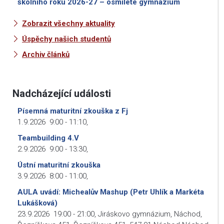
školního roku 2026-27 – osmileté gymnázium
Zobrazit všechny aktuality
Úspěchy našich studentů
Archiv článků
Nadcházející události
Písemná maturitní zkouška z Fj
1.9.2026
9:00
-
11:10
,
Teambuilding 4.V
2.9.2026
9:00
-
13:30
,
Ústní maturitní zkouška
3.9.2026
8:00
-
11:00
,
AULA uvádí: Michealův Mashup (Petr Uhlík a Markéta
Lukášková)
23.9.2026
19:00
-
21:00
,
Jiráskovo gymnázium, Náchod,