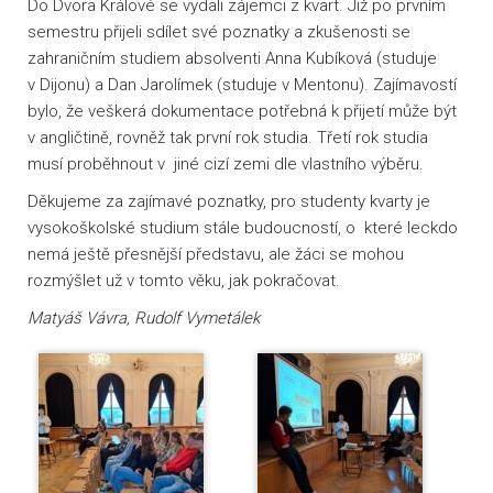
Do Dvora Králové se vydali zájemci z kvart. Již po prvním
semestru přijeli sdílet své poznatky a zkušenosti se
zahraničním studiem absolventi Anna Kubíková (studuje
v Dijonu) a Dan Jarolímek (studuje v Mentonu). Zajímavostí
bylo, že veškerá dokumentace potřebná k přijetí může být
v angličtině, rovněž tak první rok studia. Třetí rok studia
musí proběhnout v jiné cizí zemi dle vlastního výběru.
Děkujeme za zajímavé poznatky, pro studenty kvarty je
vysokoškolské studium stále budoucností, o které leckdo
nemá ještě přesnější představu, ale žáci se mohou
rozmýšlet už v tomto věku, jak pokračovat.
Matyáš Vávra, Rudolf Vymetálek