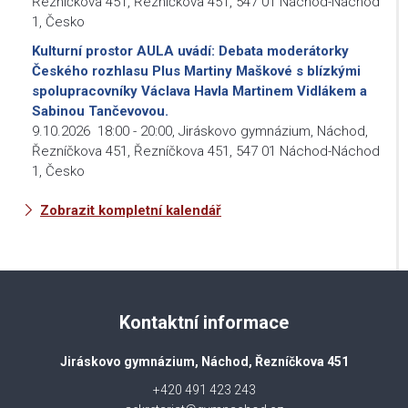
Řezníčkova 451, Řezníčkova 451, 547 01 Náchod-Náchod
1, Česko
Kulturní prostor AULA uvádí: Debata moderátorky
Českého rozhlasu Plus Martiny Maškové s blízkými
spolupracovníky Václava Havla Martinem Vidlákem a
Sabinou Tančevovou.
9.10.2026
18:00
-
20:00
,
Jiráskovo gymnázium, Náchod,
Řezníčkova 451, Řezníčkova 451, 547 01 Náchod-Náchod
1, Česko
Zobrazit kompletní kalendář
Kontaktní informace
Jiráskovo gymnázium, Náchod, Řezníčkova 451
+420 491 423 243