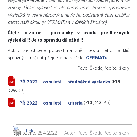
Nepředpokládáme v definitivních výsledcích žádné podstatné
změny. Úplně vyloučit je ale nemůžeme. Proces zpracování
výsledků je velmi náročný a navíc ho podstatná část probíhá
mimo naši školu (v CERMATu a v dalších školách).
Čtěte pozorně i poznámky v úvodu předběžných
výsledků!!! Je to opravdu důležité!!!
Pokud se chcete podívat na znění testů nebo na klíč
správných řešení, přejděte na stránku
CERMATu
.
Pavel Škoda, ředitel školy
(
PDF
,
PŘ 2022 – osmileté – předběžné výsledky
386 KB)
(
PDF
, 206 KB)
PŘ 2022 – osmileté – kritéria
Tisk
Vloženo:
28.4.2022
Autor:
Pavel Škoda, ředitel školy