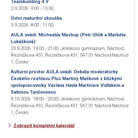
Teambuilding 4.V
2.9.2026
9:00
-
13:30
,
Ústní maturitní zkouška
3.9.2026
8:00
-
11:00
,
AULA uvádí: Michealův Mashup (Petr Uhlík a Markéta
Lukášková)
23.9.2026
19:00
-
21:00
,
Jiráskovo gymnázium, Náchod,
Řezníčkova 451, Řezníčkova 451, 547 01 Náchod-Náchod
1, Česko
Kulturní prostor AULA uvádí: Debata moderátorky
Českého rozhlasu Plus Martiny Maškové s blízkými
spolupracovníky Václava Havla Martinem Vidlákem a
Sabinou Tančevovou.
9.10.2026
18:00
-
20:00
,
Jiráskovo gymnázium, Náchod,
Řezníčkova 451, Řezníčkova 451, 547 01 Náchod-Náchod
1, Česko
Zobrazit kompletní kalendář