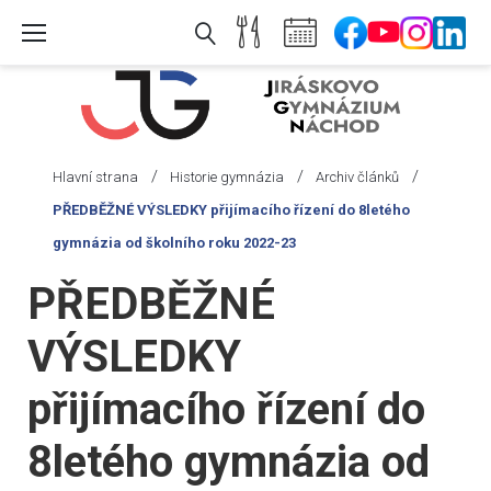
Skip
to
content
/
/
/
Hlavní strana
Historie gymnázia
Archiv článků
PŘEDBĚŽNÉ VÝSLEDKY přijímacího řízení do 8letého
gymnázia od školního roku 2022-23
PŘEDBĚŽNÉ
VÝSLEDKY
přijímacího řízení do
8letého gymnázia od