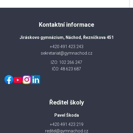
Kontaktní informace
Jiráskovo gymnázium, Náchod, Řezníčkova 451
+420 491 423 243
sekretariat@gymnachod.cz
IZO: 102 266 247
IČO: 48 623 687
Ředitel školy
Pavel Škoda
+420 491 423 219
reditel@gymnachod.cz