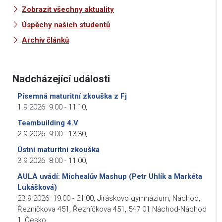
Zobrazit všechny aktuality
Úspěchy našich studentů
Archiv článků
Nadcházející události
Písemná maturitní zkouška z Fj
1.9.2026
9:00
-
11:10
,
Teambuilding 4.V
2.9.2026
9:00
-
13:30
,
Ústní maturitní zkouška
3.9.2026
8:00
-
11:00
,
AULA uvádí: Michealův Mashup (Petr Uhlík a Markéta
Lukášková)
23.9.2026
19:00
-
21:00
,
Jiráskovo gymnázium, Náchod,
Řezníčkova 451, Řezníčkova 451, 547 01 Náchod-Náchod
1, Česko