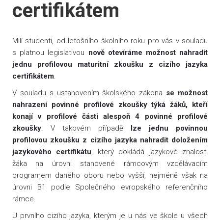
certifikátem
Milí studenti, od letošního školního roku pro vás v souladu
s platnou legislativou
nově otevíráme možnost nahradit
jednu profilovou maturitní zkoušku z cizího jazyka
certifikátem
.
V souladu s ustanovením školského zákona
se možnost
nahrazení povinné profilové zkoušky týká žáků, kteří
konají v profilové části alespoň 4 povinné profilové
zkoušky
. V takovém případě
lze jednu povinnou
profilovou zkoušku z cizího jazyka nahradit doložením
jazykového certifikátu
, který dokládá jazykové znalosti
žáka na úrovni stanovené rámcovým vzdělávacím
programem daného oboru nebo vyšší, nejméně však na
úrovni B1 podle Společného evropského referenčního
rámce.
U prvního cizího jazyka, kterým je u nás ve škole u všech