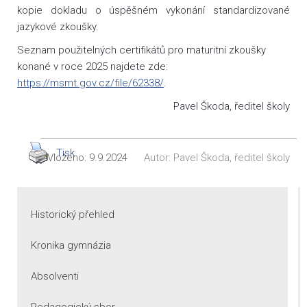
kopie dokladu o úspěšném vykonání standardizované
jazykové zkoušky.
Seznam použitelných certifikátů pro maturitní zkoušky
konané v roce 2025 najdete zde:
https://msmt.gov.cz/file/62338/
.
Pavel Škoda, ředitel školy
Tisk
Vloženo:
9.9.2024
Autor:
Pavel Škoda, ředitel školy
Historický přehled
Kronika gymnázia
Absolventi