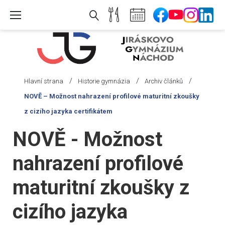
Skip
to
content
/
/
/
Hlavní strana
Historie gymnázia
Archiv článků
NOVĚ – Možnost nahrazení profilové maturitní zkoušky
z cizího jazyka certifikátem
NOVĚ - Možnost
nahrazení profilové
maturitní zkoušky z
cizího jazyka