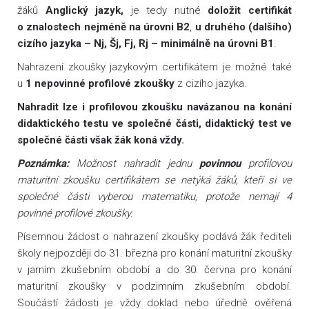
žáků
Anglický jazyk,
je tedy nutné
doložit certifikát
o znalostech nejméně na úrovni B2
,
u druhého (dalšího)
cizího jazyka – Nj, Šj, Fj, Rj – minimálně na úrovni B1
.
Nahrazení zkoušky jazykovým certifikátem je možné také
u
1 nepovinné profilové zkoušky
z cizího jazyka.
Nahradit lze i profilovou zkoušku navázanou na konání
didaktického testu ve společné části, didaktický test ve
společné části však žák koná vždy.
Poznámka:
Možnost nahradit jednu
povinnou
profilovou
maturitní zkoušku certifikátem se netýká žáků, kteří si ve
společné části vyberou matematiku, protože nemají 4
povinné profilové zkoušky.
Písemnou žádost o nahrazení zkoušky podává žák řediteli
školy nejpozději do 31. března pro konání maturitní zkoušky
v jarním zkušebním období a do 30. června pro konání
maturitní zkoušky v podzimním zkušebním období.
Součástí žádosti je vždy doklad nebo úředně ověřená