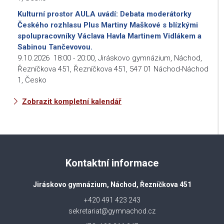
Kulturní prostor AULA uvádí: Debata moderátorky
Českého rozhlasu Plus Martiny Maškové s blízkými
spolupracovníky Václava Havla Martinem Vidlákem a
Sabinou Tančevovou.
9.10.2026
18:00
-
20:00
,
Jiráskovo gymnázium, Náchod,
Řezníčkova 451, Řezníčkova 451, 547 01 Náchod-Náchod
1, Česko
Zobrazit kompletní kalendář
Kontaktní informace
Jiráskovo gymnázium, Náchod, Řezníčkova 451
+420 491 423 243
sekretariat@gymnachod.cz