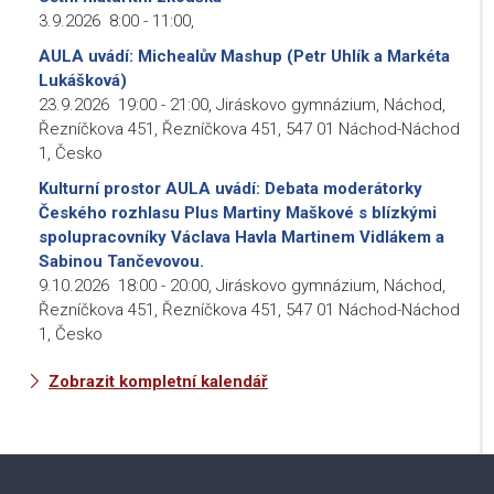
3.9.2026
8:00
-
11:00
,
AULA uvádí: Michealův Mashup (Petr Uhlík a Markéta
Lukášková)
23.9.2026
19:00
-
21:00
,
Jiráskovo gymnázium, Náchod,
Řezníčkova 451, Řezníčkova 451, 547 01 Náchod-Náchod
1, Česko
Kulturní prostor AULA uvádí: Debata moderátorky
Českého rozhlasu Plus Martiny Maškové s blízkými
spolupracovníky Václava Havla Martinem Vidlákem a
Sabinou Tančevovou.
9.10.2026
18:00
-
20:00
,
Jiráskovo gymnázium, Náchod,
Řezníčkova 451, Řezníčkova 451, 547 01 Náchod-Náchod
1, Česko
Zobrazit kompletní kalendář