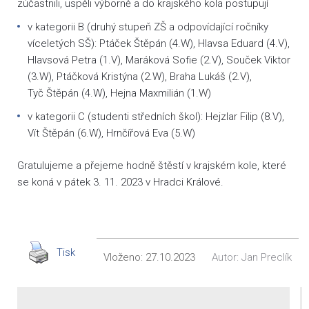
zúčastnili, uspěli výborně a do krajského kola postupují
v kategorii B (druhý stupeň ZŠ a odpovídající ročníky
víceletých SŠ): Ptáček Štěpán (4.W), Hlavsa Eduard (4.V),
Hlavsová Petra (1.V), Maráková Sofie (2.V), Souček Viktor
(3.W), Ptáčková Kristýna (2.W), Braha Lukáš (2.V),
Tyč Štěpán (4.W), Hejna Maxmilián (1.W)
v kategorii C (studenti středních škol): Hejzlar Filip (8.V),
Vít Štěpán (6.W), Hrnčířová Eva (5.W)
Gratulujeme a přejeme hodně štěstí v krajském kole, které
se koná v pátek 3. 11. 2023 v Hradci Králové.
Tisk
Vloženo:
27.10.2023
Autor:
Jan Preclík