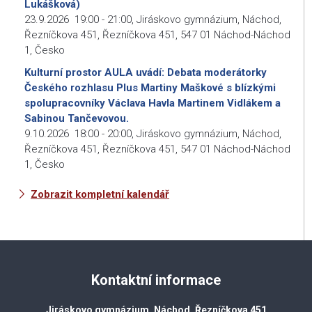
Lukášková)
23.9.2026
19:00
-
21:00
,
Jiráskovo gymnázium, Náchod,
Řezníčkova 451, Řezníčkova 451, 547 01 Náchod-Náchod
1, Česko
Kulturní prostor AULA uvádí: Debata moderátorky
Českého rozhlasu Plus Martiny Maškové s blízkými
spolupracovníky Václava Havla Martinem Vidlákem a
Sabinou Tančevovou.
9.10.2026
18:00
-
20:00
,
Jiráskovo gymnázium, Náchod,
Řezníčkova 451, Řezníčkova 451, 547 01 Náchod-Náchod
1, Česko
Zobrazit kompletní kalendář
Kontaktní informace
Jiráskovo gymnázium, Náchod, Řezníčkova 451