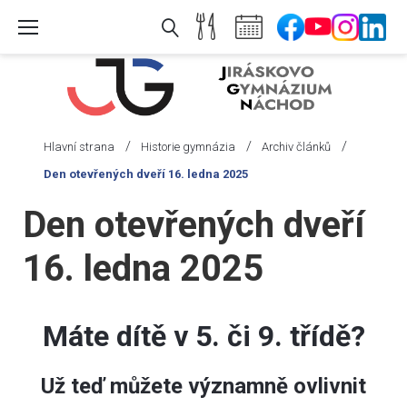
Skip
to
content
/
/
/
Hlavní strana
Historie gymnázia
Archiv článků
Den otevřených dveří 16. ledna 2025
Den otevřených dveří
16. ledna 2025
Máte dít
ě v 5. či 9. třídě?
Už teď můžete významně ovlivnit