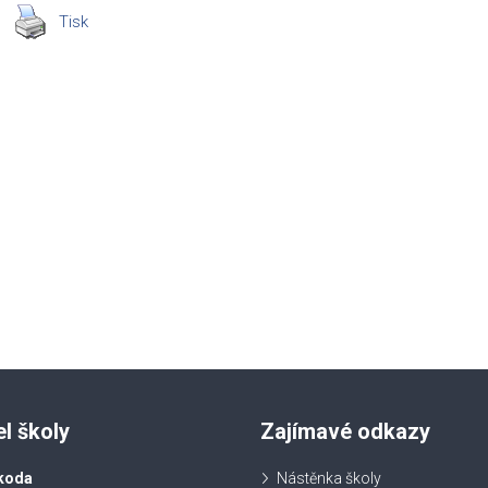
Tisk
el školy
Zajímavé odkazy
koda
Nástěnka školy