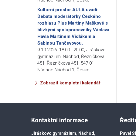
Kulturní prostor AULA uvádí:
Debata moderátorky Českého
rozhlasu Plus Martiny Maškové s
blízkými spolupracovníky Václava
Havla Martinem Vidlákem a
Sabinou Tančevovou.
9.10.2026
18:00
-
20:00
,
Jiráskovo
gymnázium, Náchod, Řezníčkova
451, Řezníčkova 451, 547 01
Náchod-Náchod 1, Česko
Zobrazit kompletní kalendář
Kontaktní informace
Ředit
Jiráskovo gymnázium, Náchod,
Pavel Š