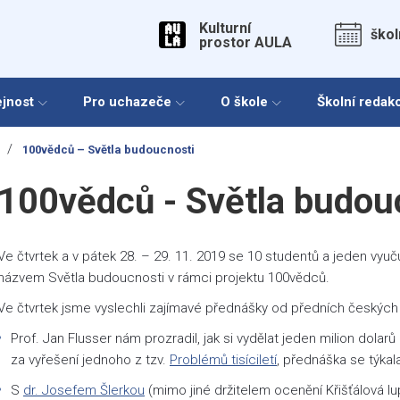
Kulturní
škol
prostor AULA
ejnost
Pro uchazeče
O škole
Školní redak
/
100vědců – Světla budoucnosti
100vědců - Světla budou
Ve čtvrtek a v pátek 28. – 29. 11. 2019 se 10 studentů a jeden vyuč
názvem Světla budoucnosti v rámci projektu 100vědců.
Ve čtvrtek jsme vyslechli zajímavé přednášky od předních českých
Prof. Jan Flusser nám prozradil, jak si vydělat jeden milion dola
za vyřešení jednoho z tzv.
Problémů tisíciletí
, přednáška se týka
S
dr. Josefem Šlerkou
(mimo jiné držitelem ocenění Křišťálová lu