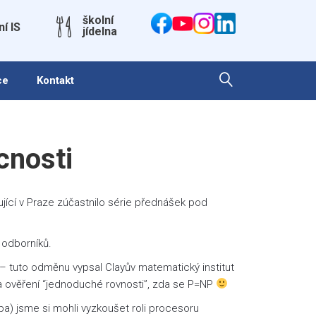
školní
ní IS
jídelna
ce
Kontakt
cnosti
ující v Praze zúčastnilo série přednášek pod
 odborníků.
rů – tuto odměnu vypsal Clayův matematický institut
la ověření “jednoduché rovnosti”, zda se P=NP
pa) jsme si mohli vyzkoušet roli procesoru