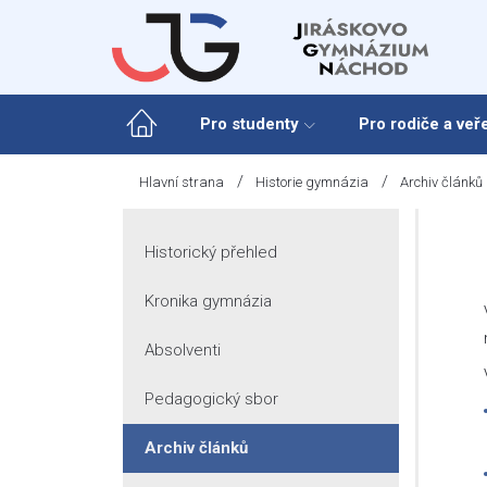
Skip
to
content
Pro studenty
Pro rodiče a veř
/
/
Hlavní strana
Historie gymnázia
Archiv článků
Historický přehled
Kronika gymnázia
Absolventi
Pedagogický sbor
Archiv článků