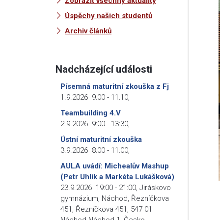
Zobrazit všechny aktuality
Úspěchy našich studentů
Archiv článků
Nadcházející události
Písemná maturitní zkouška z Fj
1.9.2026
9:00
-
11:10
,
Teambuilding 4.V
2.9.2026
9:00
-
13:30
,
Ústní maturitní zkouška
3.9.2026
8:00
-
11:00
,
AULA uvádí: Michealův Mashup
(Petr Uhlík a Markéta Lukášková)
23.9.2026
19:00
-
21:00
,
Jiráskovo
gymnázium, Náchod, Řezníčkova
451, Řezníčkova 451, 547 01
Náchod-Náchod 1, Česko