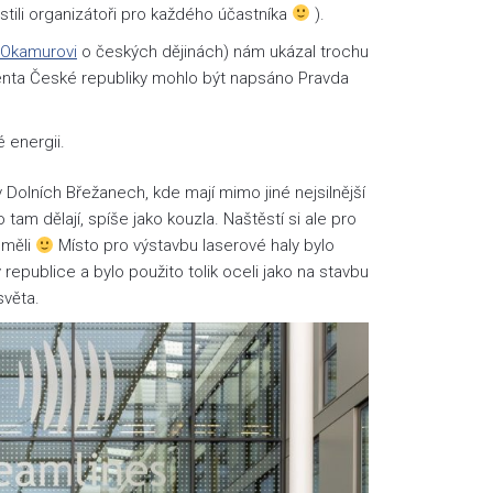
istili organizátoři pro každého účastníka
).
 Okamurovi
o českých dějinách) nám ukázal trochu
denta České republiky mohlo být napsáno Pravda
 energii.
 Dolních Břežanech, kde mají mimo jiné nejsilnější
 tam dělají, spíše jako kouzla. Naštěstí si ale pro
uměli
Místo pro výstavbu laserové haly bylo
republice a bylo použito tolik oceli jako na stavbu
světa.