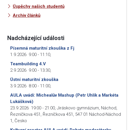
Úspěchy našich studentů
Archiv článků
Nadcházející události
Písemná maturitní zkouška z Fj
1.9.2026
9:00
-
11:10
,
Teambuilding 4.V
2.9.2026
9:00
-
13:30
,
Ústní maturitní zkouška
3.9.2026
8:00
-
11:00
,
AULA uvádí: Michealův Mashup (Petr Uhlík a Markéta
Lukášková)
23.9.2026
19:00
-
21:00
,
Jiráskovo gymnázium, Náchod,
Řezníčkova 451, Řezníčkova 451, 547 01 Náchod-Náchod
1, Česko
Kulturní prostor AULA uvádí: Debata moderátorky