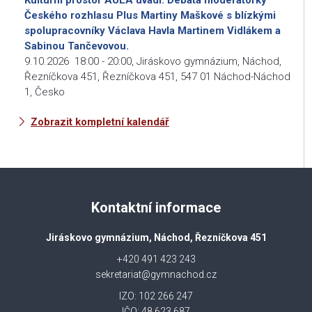
Českého rozhlasu Plus Martiny Maškové s blízkými
spolupracovníky Václava Havla Martinem Vidlákem a
Sabinou Tančevovou.
9.10.2026
18:00
-
20:00
,
Jiráskovo gymnázium, Náchod,
Řezníčkova 451, Řezníčkova 451, 547 01 Náchod-Náchod
1, Česko
Zobrazit kompletní kalendář
Kontaktní informace
Jiráskovo gymnázium, Náchod, Řezníčkova 451
+420 491 423 243
sekretariat@gymnachod.cz
IZO: 102 266 247
IČO: 48 623 687