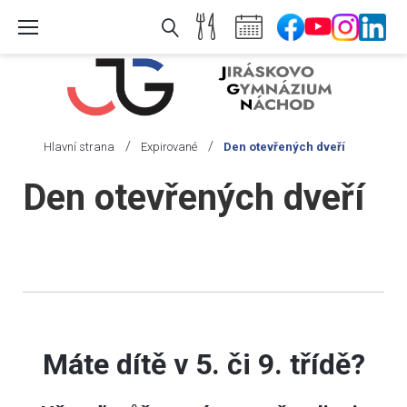
Skip
to
content
/
/
Hlavní strana
Expirované
Den otevřených dveří
Den otevřených dveří
Máte dít
ě v 5. či 9. třídě?