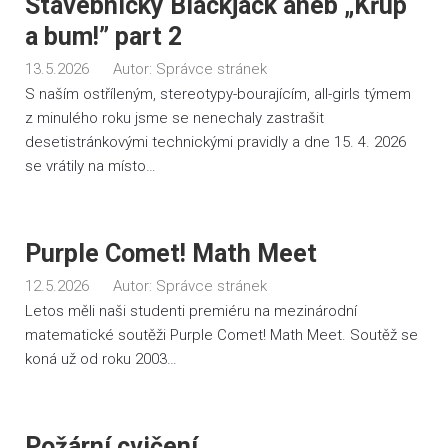
Stavebnický Blackjack aneb „Křup
a bum!” part 2
13.5.2026
Autor:
Správce stránek
S naším ostříleným, stereotypy-bourajícím, all-girls týmem
z minulého roku jsme se nenechaly zastrašit
desetistránkovými technickými pravidly a dne 15. 4. 2026
se vrátily na místo…
Purple Comet! Math Meet
12.5.2026
Autor:
Správce stránek
Letos měli naši studenti premiéru na mezinárodní
matematické soutěži Purple Comet! Math Meet. Soutěž se
koná už od roku 2003…
Požární cvičení