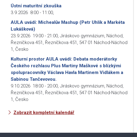
Ústní maturitní zkouška
3.9.2026
8:00
-
11:00
,
AULA uvádí: Michealův Mashup (Petr Uhlík a Markéta
Lukášková)
23.9.2026
19:00
-
21:00
,
Jiráskovo gymnázium, Náchod,
Řezníčkova 451, Řezníčkova 451, 547 01 Náchod-Náchod
1, Česko
Kulturní prostor AULA uvádí: Debata moderátorky
Českého rozhlasu Plus Martiny Maškové s blízkými
spolupracovníky Václava Havla Martinem Vidlákem a
Sabinou Tančevovou.
9.10.2026
18:00
-
20:00
,
Jiráskovo gymnázium, Náchod,
Řezníčkova 451, Řezníčkova 451, 547 01 Náchod-Náchod
1, Česko
Zobrazit kompletní kalendář