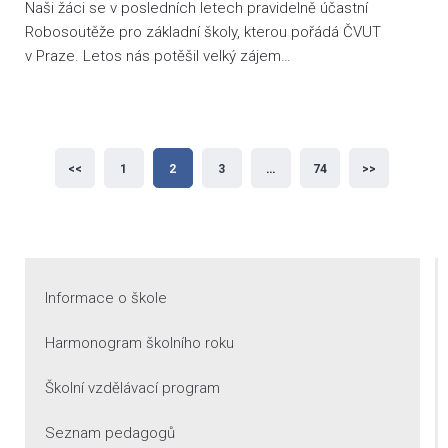
Naši žáci se v posledních letech pravidelně účastní
Robosoutěže pro základní školy, kterou pořádá ČVUT
v Praze. Letos nás potěšil velký zájem…
Stránkování
<<
1
2
3
…
74
>>
příspěvků
Informace o škole
Harmonogram školního roku
Školní vzdělávací program
Seznam pedagogů