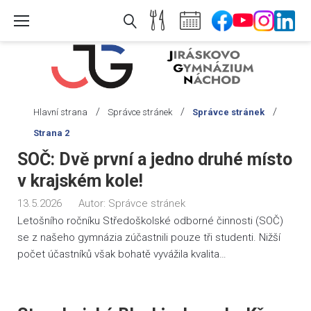
Skip
to
content
/
/
/
Hlavní strana
Správce stránek
Správce stránek
Strana 2
Autor:
SOČ: Dvě první a jedno druhé místo
Správce
v krajském kole!
stránek
13.5.2026
Autor:
Správce stránek
Letošního ročníku Středoškolské odborné činnosti (SOČ)
se z našeho gymnázia zúčastnili pouze tři studenti. Nižší
počet účastníků však bohatě vyvážila kvalita…