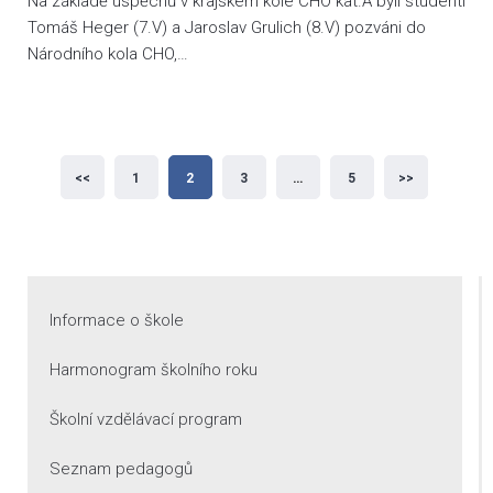
Na základě úspěchů v krajském kole CHO kat.A byli studenti
Tomáš Heger (7.V) a Jaroslav Grulich (8.V) pozváni do
Národního kola CHO,…
Stránkování
<<
1
2
3
…
5
>>
příspěvků
Informace o škole
Harmonogram školního roku
Školní vzdělávací program
Seznam pedagogů