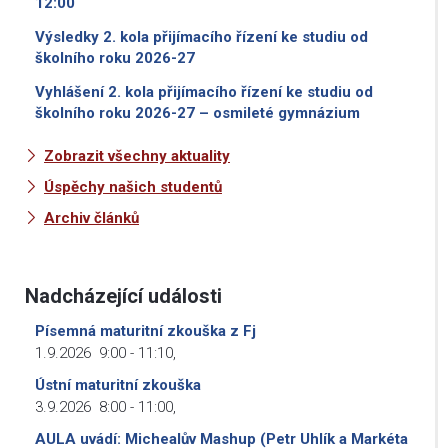
12:00
Výsledky 2. kola přijímacího řízení ke studiu od
školního roku 2026-27
Vyhlášení 2. kola přijímacího řízení ke studiu od
školního roku 2026-27 – osmileté gymnázium
Zobrazit všechny aktuality
Úspěchy našich studentů
Archiv článků
Nadcházející události
Písemná maturitní zkouška z Fj
1.9.2026
9:00
-
11:10
,
Ústní maturitní zkouška
3.9.2026
8:00
-
11:00
,
AULA uvádí: Michealův Mashup (Petr Uhlík a Markéta