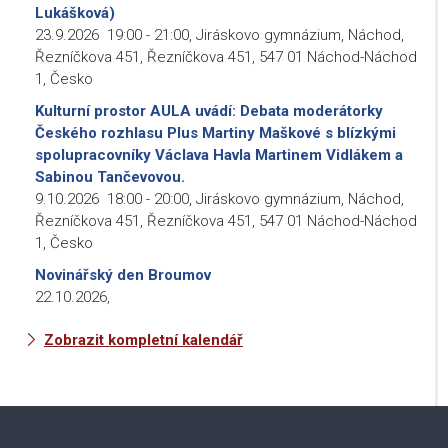
Lukášková)
23.9.2026
19:00
-
21:00
,
Jiráskovo gymnázium, Náchod,
Řezníčkova 451, Řezníčkova 451, 547 01 Náchod-Náchod
1, Česko
Kulturní prostor AULA uvádí: Debata moderátorky
Českého rozhlasu Plus Martiny Maškové s blízkými
spolupracovníky Václava Havla Martinem Vidlákem a
Sabinou Tančevovou.
9.10.2026
18:00
-
20:00
,
Jiráskovo gymnázium, Náchod,
Řezníčkova 451, Řezníčkova 451, 547 01 Náchod-Náchod
1, Česko
Novinářský den Broumov
22.10.2026
,
Zobrazit kompletní kalendář