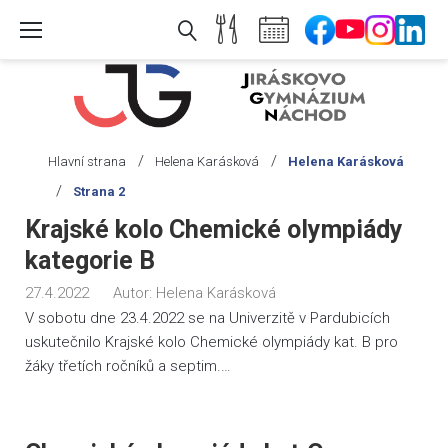
Skip
to
content
/
/
Hlavní strana
Helena Karásková
Helena Karásková
/
Strana 2
Autor:
Krajské kolo Chemické olympiády
Helena
kategorie B
Karásková
27.4.2022
Autor:
Helena Karásková
V sobotu dne 23.4.2022 se na Univerzitě v Pardubicích
uskutečnilo Krajské kolo Chemické olympiády kat. B pro
žáky třetích ročníků a septim.…