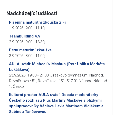
Nadcházející události
Písemná maturitní zkouška z Fj
1.9.2026
9:00
-
11:10
,
Teambuilding 4.V
2.9.2026
9:00
-
13:30
,
Ústní maturitní zkouška
3.9.2026
8:00
-
11:00
,
AULA uvádí: Michealův Mashup (Petr Uhlík a Markéta
Lukášková)
23.9.2026
19:00
-
21:00
,
Jiráskovo gymnázium, Náchod,
Řezníčkova 451, Řezníčkova 451, 547 01 Náchod-Náchod
1, Česko
Kulturní prostor AULA uvádí: Debata moderátorky
Českého rozhlasu Plus Martiny Maškové s blízkými
spolupracovníky Václava Havla Martinem Vidlákem a
Sabinou Tančevovou.