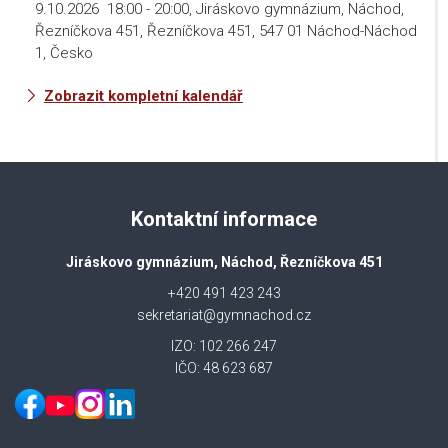
9.10.2026
18:00
-
20:00
,
Jiráskovo gymnázium, Náchod,
Řezníčkova 451, Řezníčkova 451, 547 01 Náchod-Náchod
1, Česko
Zobrazit kompletní kalendář
Kontaktní informace
Jiráskovo gymnázium, Náchod, Řezníčkova 451
+420 491 423 243
sekretariat@gymnachod.cz
IZO: 102 266 247
IČO: 48 623 687