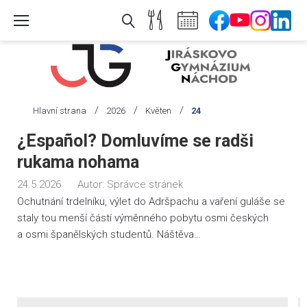
Skip
to
content
/
/
/
Hlavní strana
2026
Květen
24
Den:
¿Español? Domluvíme se radši
24.
rukama nohama
5.
24.5.2026
Autor:
Správce stránek
2026
Ochutnání trdelníku, výlet do Adršpachu a vaření guláše se
staly tou menší částí výměnného pobytu osmi českých
a osmi španělských studentů. Náštěva…