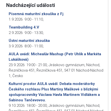
Nadcházející události
Písemná maturitní zkouška z Fj
1.9.2026
9:00
-
11:10
,
Teambuilding 4.V
2.9.2026
9:00
-
13:30
,
Ústní maturitní zkouška
3.9.2026
8:00
-
11:00
,
AULA uvádí: Michealův Mashup (Petr Uhlík a Markéta
Lukášková)
23.9.2026
19:00
-
21:00
,
Jiráskovo gymnázium, Náchod,
Řezníčkova 451, Řezníčkova 451, 547 01 Náchod-Náchod
1, Česko
Kulturní prostor AULA uvádí: Debata moderátorky
Českého rozhlasu Plus Martiny Maškové s blízkými
spolupracovníky Václava Havla Martinem Vidlákem a
Sabinou Tančevovou.
9.10.2026
18:00
-
20:00
,
Jiráskovo gymnázium, Náchod,