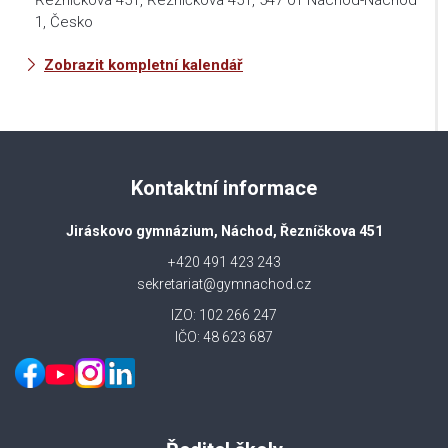
Řezníčkova 451, Řezníčkova 451, 547 01 Náchod-Náchod
1, Česko
Zobrazit kompletní kalendář
Kontaktní informace
Jiráskovo gymnázium, Náchod, Řezníčkova 451
+420 491 423 243
sekretariat@gymnachod.cz
IZO: 102 266 247
IČO: 48 623 687