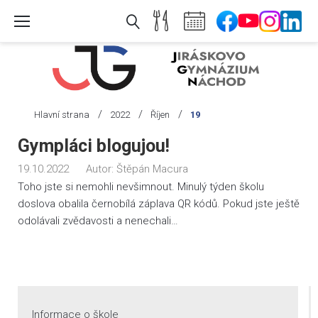
Skip
to
content
/
/
/
Hlavní strana
2022
Říjen
19
Den:
Gympláci blogujou!
19.
19.10.2022
Autor:
Štěpán Macura
10.
Toho jste si nemohli nevšimnout. Minulý týden školu
2022
doslova obalila černobílá záplava QR kódů. Pokud jste ještě
odolávali zvědavosti a nenechali…
Informace o škole