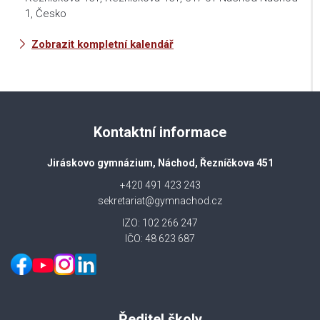
1, Česko
Zobrazit kompletní kalendář
Kontaktní informace
Jiráskovo gymnázium, Náchod, Řezníčkova 451
+420 491 423 243
sekretariat@gymnachod.cz
IZO: 102 266 247
IČO: 48 623 687
Ředitel školy