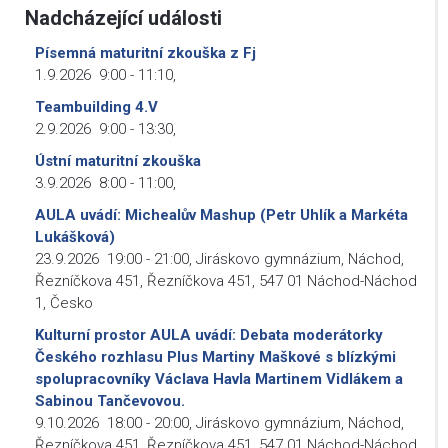
Nadcházející události
Písemná maturitní zkouška z Fj
1.9.2026
9:00
-
11:10
,
Teambuilding 4.V
2.9.2026
9:00
-
13:30
,
Ústní maturitní zkouška
3.9.2026
8:00
-
11:00
,
AULA uvádí: Michealův Mashup (Petr Uhlík a Markéta
Lukášková)
23.9.2026
19:00
-
21:00
,
Jiráskovo gymnázium, Náchod,
Řezníčkova 451, Řezníčkova 451, 547 01 Náchod-Náchod
1, Česko
Kulturní prostor AULA uvádí: Debata moderátorky
Českého rozhlasu Plus Martiny Maškové s blízkými
spolupracovníky Václava Havla Martinem Vidlákem a
Sabinou Tančevovou.
9.10.2026
18:00
-
20:00
,
Jiráskovo gymnázium, Náchod,
Řezníčkova 451, Řezníčkova 451, 547 01 Náchod-Náchod