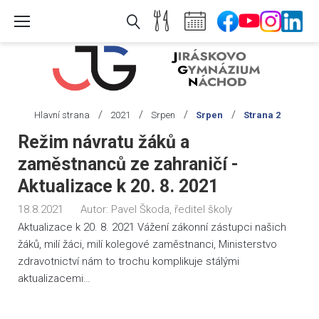
Skip
to
content
/
/
/
/
Hlavní strana
2021
Srpen
Srpen
Strana 2
Měsíc:
Režim návratu žáků a
Srpen
zaměstnanců ze zahraničí -
2021
Aktualizace k 20. 8. 2021
18.8.2021
Autor:
Pavel Škoda, ředitel školy
Aktualizace k 20. 8. 2021 Vážení zákonní zástupci našich
žáků, milí žáci, milí kolegové zaměstnanci, Ministerstvo
zdravotnictví nám to trochu komplikuje stálými
aktualizacemi…