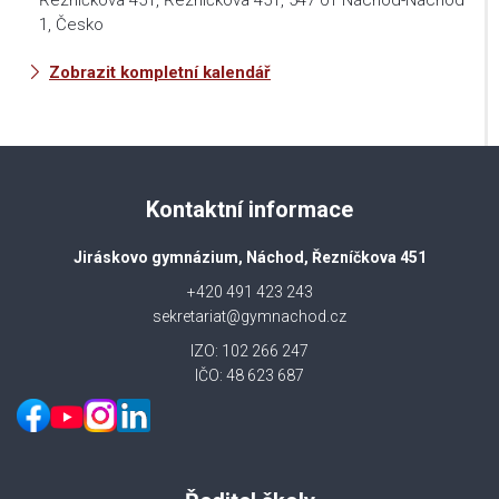
Řezníčkova 451, Řezníčkova 451, 547 01 Náchod-Náchod
1, Česko
Zobrazit kompletní kalendář
Kontaktní informace
Jiráskovo gymnázium, Náchod, Řezníčkova 451
+420 491 423 243
sekretariat@gymnachod.cz
IZO: 102 266 247
IČO: 48 623 687