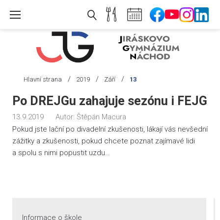
Skip
to
content
/
/
/
Hlavní strana
2019
Září
13
Den:
Po DREJGu zahajuje sezónu i FEJG
13.
13.9.2019
Autor:
Štěpán Macura
9.
Pokud jste lační po divadelní zkušenosti, lákají vás nevšední
2019
zážitky a zkušenosti, pokud chcete poznat zajímavé lidi
a spolu s nimi popustit uzdu…
Informace o škole