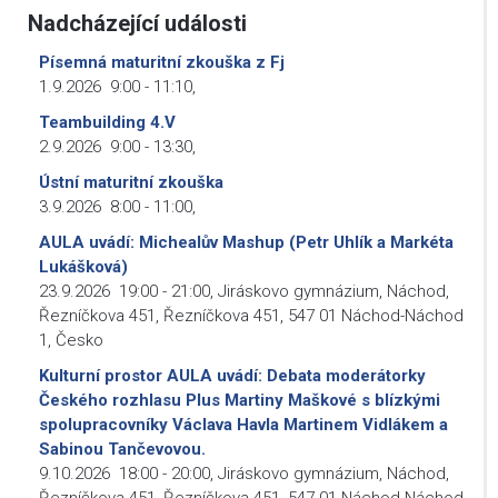
Nadcházející události
Písemná maturitní zkouška z Fj
1.9.2026
9:00
-
11:10
,
Teambuilding 4.V
2.9.2026
9:00
-
13:30
,
Ústní maturitní zkouška
3.9.2026
8:00
-
11:00
,
AULA uvádí: Michealův Mashup (Petr Uhlík a Markéta
Lukášková)
23.9.2026
19:00
-
21:00
,
Jiráskovo gymnázium, Náchod,
Řezníčkova 451, Řezníčkova 451, 547 01 Náchod-Náchod
1, Česko
Kulturní prostor AULA uvádí: Debata moderátorky
Českého rozhlasu Plus Martiny Maškové s blízkými
spolupracovníky Václava Havla Martinem Vidlákem a
Sabinou Tančevovou.
9.10.2026
18:00
-
20:00
,
Jiráskovo gymnázium, Náchod,