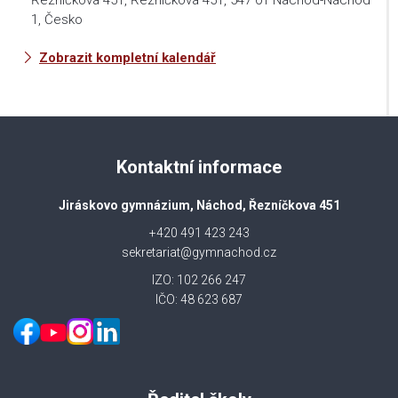
Řezníčkova 451, Řezníčkova 451, 547 01 Náchod-Náchod
1, Česko
Zobrazit kompletní kalendář
Kontaktní informace
Jiráskovo gymnázium, Náchod, Řezníčkova 451
+420 491 423 243
sekretariat@gymnachod.cz
IZO: 102 266 247
IČO: 48 623 687