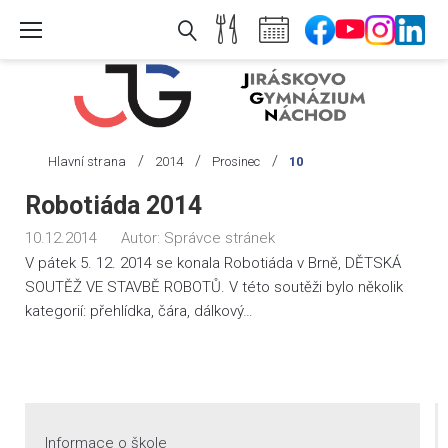
Skip
to
content
/
/
/
Hlavní strana
2014
Prosinec
10
Den:
Robotiáda 2014
10.
10.12.2014
Autor:
Správce stránek
12.
V pátek 5. 12. 2014 se konala Robotiáda v Brně, DĚTSKÁ
2014
SOUTĚŽ VE STAVBĚ ROBOTŮ. V této soutěži bylo několik
kategorií: přehlídka, čára, dálkový…
Informace o škole