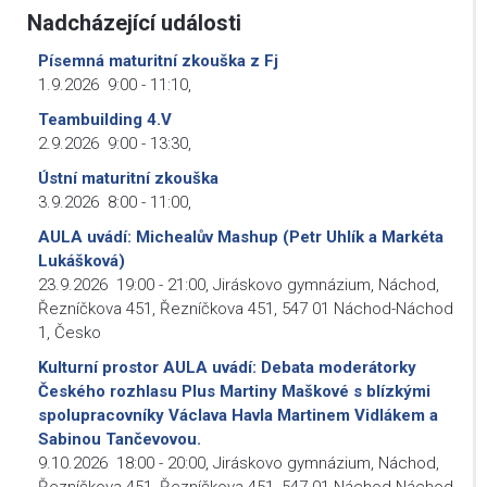
Nadcházející události
Písemná maturitní zkouška z Fj
1.9.2026
9:00
-
11:10
,
Teambuilding 4.V
2.9.2026
9:00
-
13:30
,
Ústní maturitní zkouška
3.9.2026
8:00
-
11:00
,
AULA uvádí: Michealův Mashup (Petr Uhlík a Markéta
Lukášková)
23.9.2026
19:00
-
21:00
,
Jiráskovo gymnázium, Náchod,
Řezníčkova 451, Řezníčkova 451, 547 01 Náchod-Náchod
1, Česko
Kulturní prostor AULA uvádí: Debata moderátorky
Českého rozhlasu Plus Martiny Maškové s blízkými
spolupracovníky Václava Havla Martinem Vidlákem a
Sabinou Tančevovou.
9.10.2026
18:00
-
20:00
,
Jiráskovo gymnázium, Náchod,