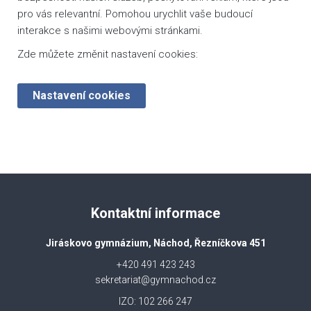
pro vás relevantní. Pomohou urychlit vaše budoucí
interakce s našimi webovými stránkami.
Zde můžete změnit nastavení cookies:
Nastavení cookies
Kontaktní informace
Jiráskovo gymnázium, Náchod, Řezníčkova 451
+420 491 423 243
sekretariat@gymnachod.cz
IZO: 102 266 247