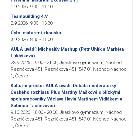
Písemná maturitní zkouška z Fj
1.9.2026
9:00
-
11:10
,
Teambuilding 4.V
2.9.2026
9:00
-
13:30
,
Ústní maturitní zkouška
3.9.2026
8:00
-
11:00
,
AULA uvádí: Michealův Mashup (Petr Uhlík a Markéta
Lukášková)
23.9.2026
19:00
-
21:00
,
Jiráskovo gymnázium, Náchod,
Řezníčkova 451, Řezníčkova 451, 547 01 Náchod-Náchod
1, Česko
Kulturní prostor AULA uvádí: Debata moderátorky
Českého rozhlasu Plus Martiny Maškové s blízkými
spolupracovníky Václava Havla Martinem Vidlákem a
Sabinou Tančevovou.
9.10.2026
18:00
-
20:00
,
Jiráskovo gymnázium, Náchod,
Řezníčkova 451, Řezníčkova 451, 547 01 Náchod-Náchod
1, Česko