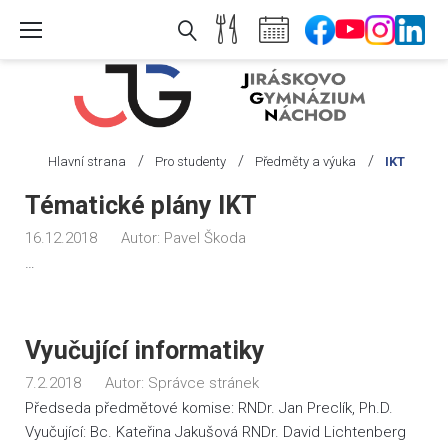
Skip
to
content
/
/
/
Hlavní strana
Pro studenty
Předměty a výuka
IKT
Rubrika:
Tématické plány IKT
IKT
16.12.2018
Autor:
Pavel Škoda
…
Vyučující informatiky
7.2.2018
Autor:
Správce stránek
Předseda předmětové komise: RNDr. Jan Preclík, Ph.D.
Vyučující: Bc. Kateřina Jakušová RNDr. David Lichtenberg