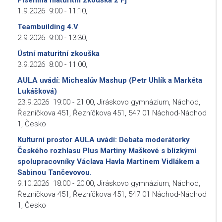
Písemná maturitní zkouška z Fj
1.9.2026
9:00
-
11:10
,
Teambuilding 4.V
2.9.2026
9:00
-
13:30
,
Ústní maturitní zkouška
3.9.2026
8:00
-
11:00
,
AULA uvádí: Michealův Mashup (Petr Uhlík a Markéta
Lukášková)
23.9.2026
19:00
-
21:00
,
Jiráskovo gymnázium, Náchod,
Řezníčkova 451, Řezníčkova 451, 547 01 Náchod-Náchod
1, Česko
Kulturní prostor AULA uvádí: Debata moderátorky
Českého rozhlasu Plus Martiny Maškové s blízkými
spolupracovníky Václava Havla Martinem Vidlákem a
Sabinou Tančevovou.
9.10.2026
18:00
-
20:00
,
Jiráskovo gymnázium, Náchod,
Řezníčkova 451, Řezníčkova 451, 547 01 Náchod-Náchod
1, Česko