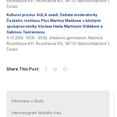
Řezníčkova 451, Řezníčkova 451, 547 01 Náchod-Náchod 1,
Česko
Kulturní prostor AULA uvádí: Debata moderátorky
Českého rozhlasu Plus Martiny Maškové s blízkými
spolupracovníky Václava Havla Martinem Vidlákem a
Sabinou Tančevovou.
9.10.2026
18:00
-
20:00
,
Jiráskovo gymnázium, Náchod,
Řezníčkova 451, Řezníčkova 451, 547 01 Náchod-Náchod 1,
Česko
Facebook
Twitter
Pinterest
Share This Post:
Informace o škole
Harmonogram školního roku