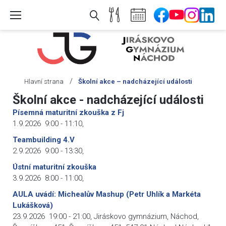
Skip
to
content
/
Hlavní strana
Školní akce – nadcházející události
Školní akce - nadcházející události
Písemná maturitní zkouška z Fj
1.9.2026
9:00
-
11:10
,
Teambuilding 4.V
2.9.2026
9:00
-
13:30
,
Ústní maturitní zkouška
3.9.2026
8:00
-
11:00
,
AULA uvádí: Michealův Mashup (Petr Uhlík a Markéta
Lukášková)
23.9.2026
19:00
-
21:00
,
Jiráskovo gymnázium, Náchod,