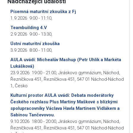
Nadcházející události
Písemná maturitní zkouška z Fj
1.9.2026
9:00
-
11:10
,
Teambuilding 4.V
2.9.2026
9:00
-
13:30
,
Ústní maturitní zkouška
3.9.2026
8:00
-
11:00
,
AULA uvádí: Michealův Mashup (Petr Uhlík a Markéta
Lukášková)
23.9.2026
19:00
-
21:00
,
Jiráskovo gymnázium, Náchod,
Řezníčkova 451, Řezníčkova 451, 547 01 Náchod-Náchod
1, Česko
Kulturní prostor AULA uvádí: Debata moderátorky
Českého rozhlasu Plus Martiny Maškové s blízkými
spolupracovníky Václava Havla Martinem Vidlákem a
Sabinou Tančevovou.
9.10.2026
18:00
-
20:00
,
Jiráskovo gymnázium, Náchod,
Řezníčkova 451, Řezníčkova 451, 547 01 Náchod-Náchod