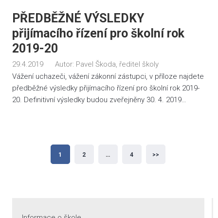
PŘEDBĚŽNÉ VÝSLEDKY
přijímacího řízení pro školní rok
2019-20
29.4.2019
Autor:
Pavel Škoda, ředitel školy
Vážení uchazeči, vážení zákonní zástupci, v příloze najdete
předběžné výsledky přijímacího řízení pro školní rok 2019-
20. Definitivní výsledky budou zveřejněny 30. 4. 2019…
Stránkování
1
2
…
4
>>
příspěvků
Informace o škole