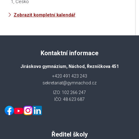
1, Česko
Zobrazit kompletní kalendář
Kontaktní informace
Jiráskovo gymnázium, Náchod, Řezníčkova 451
+420 491 423 243
sekretariat@gymnachod.cz
IZO: 102 266 247
IČO: 48 623 687
Ředitel školy