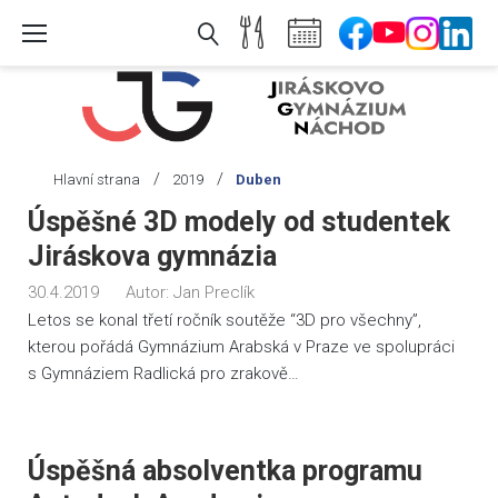
Skip
to
content
/
/
Hlavní strana
2019
Duben
Měsíc:
Úspěšné 3D modely od studentek
Duben
Jiráskova gymnázia
2019
30.4.2019
Autor:
Jan Preclík
Letos se konal třetí ročník soutěže “3D pro všechny”,
kterou pořádá Gymnázium Arabská v Praze ve spolupráci
s Gymnáziem Radlická pro zrakově…
Úspěšná absolventka programu