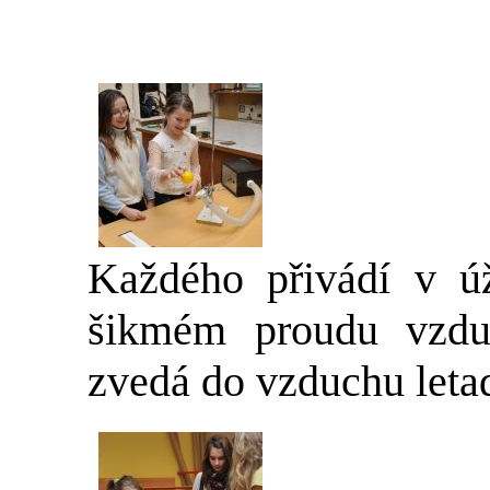
Každého přivádí v ú
šikmém proudu vzduc
zvedá do vzduchu letad