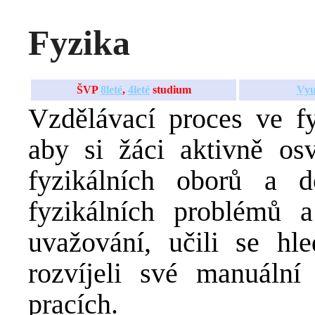
Fyzika
ŠVP
8leté
,
4leté
studium
Vyu
Vzdělávací proces ve f
aby si žáci aktivně osv
fyzikálních oborů a d
fyzikálních problémů a
uvažování, učili se hle
rozvíjeli své manuální 
pracích.