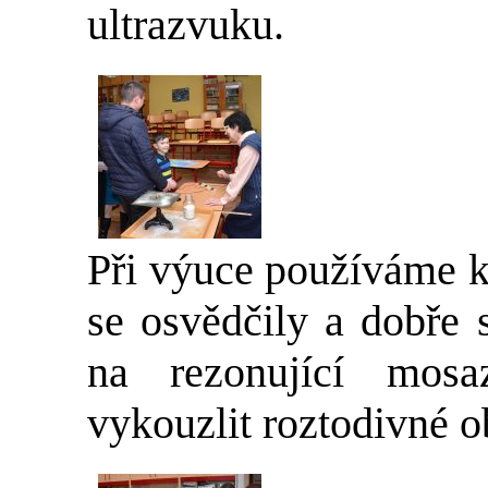
ultrazvuku.
Při výuce používáme k
se osvědčily a dobře 
na rezonující mos
vykouzlit roztodivné o