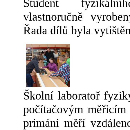
Student fyzikáln
vlastnoručně vyrobený
Řada dílů byla vytištěn
Školní laboratoř fyzi
počítačovým měřicím 
primáni měří vzdálen