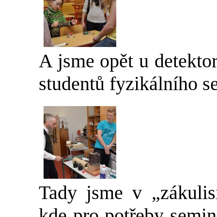
A jsme opět u detekto
studentů fyzikálního s
Tady jsme v „zákulisí
kde pro potřeby semin