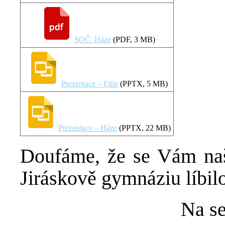
SOČ_Háze
(
PDF
, 3 MB)
Prezentace – Filip
(
PPTX
, 5 MB)
Prezentace – Háze
(
PPTX
, 22 MB)
Doufáme, že se Vám naš
Jiráskově gymnáziu líbilo
Na se