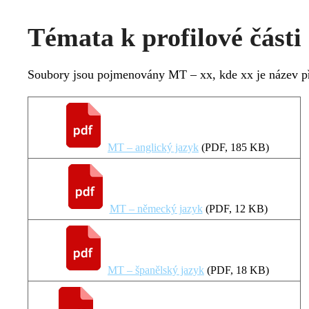
Témata k profilové části
Soubory jsou pojmenovány MT – xx, kde xx je název pře
MT – anglický jazyk
(
PDF
, 185 KB)
MT – německý jazyk
(
PDF
, 12 KB)
MT – španělský jazyk
(
PDF
, 18 KB)