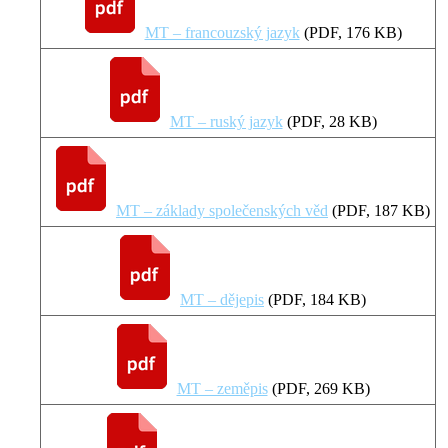
MT – francouzský jazyk
(
PDF
, 176 KB)
MT – ruský jazyk
(
PDF
, 28 KB)
MT – základy společenských věd
(
PDF
, 187 KB)
MT – dějepis
(
PDF
, 184 KB)
MT – zeměpis
(
PDF
, 269 KB)