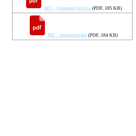
MT – výtvarná výchova
(
PDF
, 185 KB)
MT – programování
(
PDF
, 184 KB)